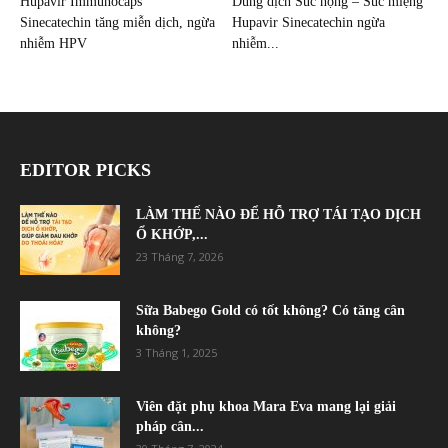
Hupavir Immunocaps
Dung dịch Súc họng – Súc miệng
Sinecatechin tăng miễn dịch, ngừa
Hupavir Sinecatechin ngừa
nhiễm HPV
nhiễm...
EDITOR PICKS
LÀM THẾ NÀO ĐỂ HỖ TRỢ TÁI TẠO DỊCH
Ổ KHỚP,...
23 Tháng 7, 2026
Sữa Babego Gold có tốt không? Có tăng cân
không?
3 Tháng 1, 2025
Viên đặt phụ khoa Mara Eva mang lại giải
pháp cân...