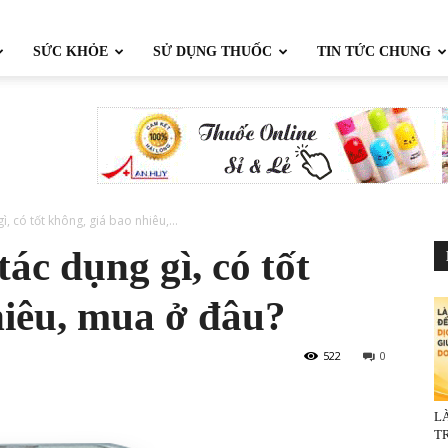
SỨC KHỎE
SỬ DỤNG THUỐC
TIN TỨC CHUNG
, có tốt không, giá bao nhiêu,...
ác dụng gì, có tốt
hiêu, mua ở đâu?
522
0
L
TR