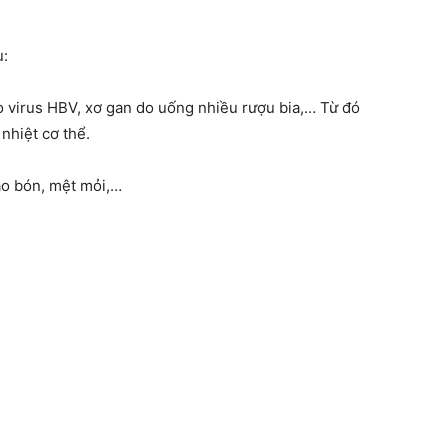
u:
 virus HBV, xơ gan do uống nhiều rượu bia,… Từ đó
 nhiệt cơ thể.
táo bón, mệt mỏi,…