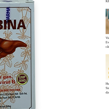
KH
Vi
Ev
cân
Hu
Si
dị