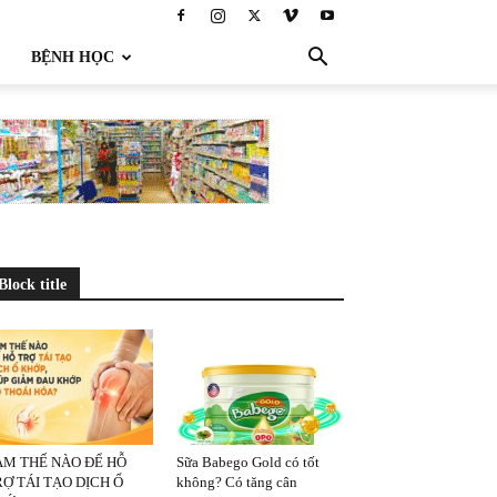
BỆNH HỌC
Block title
ÀM THẾ NÀO ĐỂ HỖ
Sữa Babego Gold có tốt
Ợ TÁI TẠO DỊCH Ổ
không? Có tăng cân