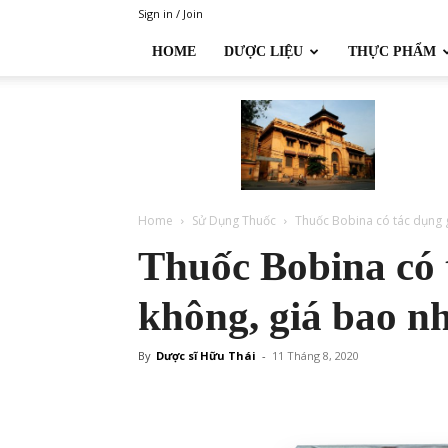
Sign in / Join
HOME
DƯỢC LIỆU
THỰC PHẨM
Đại
học
Dược
Hà
Nội
Home
Sử Dụng Thuốc
Thuốc Bobina có tác dụng gì
Thuốc Bobina có t
không, giá bao n
By
Dược sĩ Hữu Thái
-
11 Tháng 8, 2020