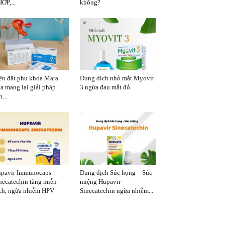
ỚP,...
không?
ên đặt phụ khoa Mara
Dung dịch nhỏ mắt Myovit
a mang lại giải pháp
3 ngừa đau mắt đỏ
...
pavir Immunocaps
Dung dịch Súc họng – Súc
necatechin tăng miễn
miệng Hupavir
ch, ngừa nhiễm HPV
Sinecatechin ngừa nhiễm...