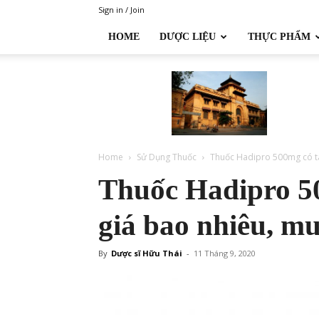
Sign in / Join
HOME
DƯỢC LIỆU
THỰC PHẨM
Đại
học
Dược
Hà
Nội
Home
Sử Dụng Thuốc
Thuốc Hadipro 500mg có tác
Thuốc Hadipro 50
giá bao nhiêu, m
By
Dược sĩ Hữu Thái
-
11 Tháng 9, 2020