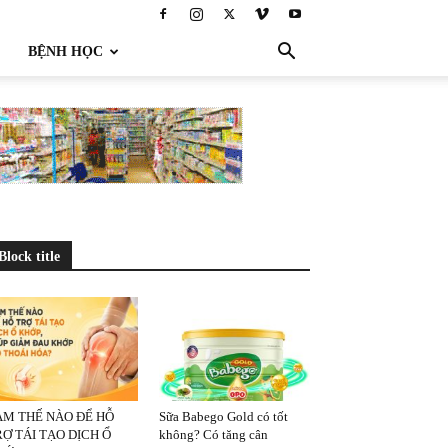
BỆNH HỌC
Block title
ÀM THẾ NÀO ĐỂ HỖ
Sữa Babego Gold có tốt
Ợ TÁI TẠO DỊCH Ổ
không? Có tăng cân