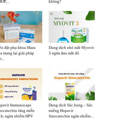
ỚP,...
không?
ên đặt phụ khoa Mara
Dung dịch nhỏ mắt Myovit
a mang lại giải pháp
3 ngừa đau mắt đỏ
...
pavir Immunocaps
Dung dịch Súc họng – Súc
necatechin tăng miễn
miệng Hupavir
ch, ngừa nhiễm HPV
Sinecatechin ngừa nhiễm...