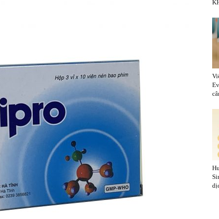
KH
Vi
Ev
cân
Hu
Si
dị