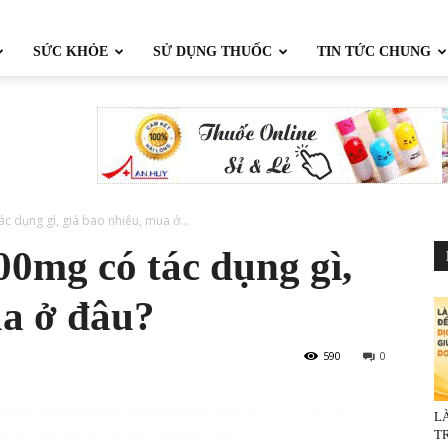
SỨC KHỎE
SỬ DỤNG THUỐC
TIN TỨC CHUNG
 dụng gì, giá bao nhiêu, mua ở...
0mg có tác dụng gì,
ua ở đâu?
590
0
L
TR