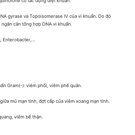
quinolone có tác dụng diệt khuẩn.
DNA gyrase và Topoisomerase IV của vi khuẩn. Do đó
n ngăn cản tổng hợp DNA vi khuẩn.
a, Enterobacter,…
ẩn Gram(-): viêm phổi, viêm phế quản.
 giữa mủ mạn tính, đợt cấp của viêm xoang mạn tính.
quang, viêm bể thận.