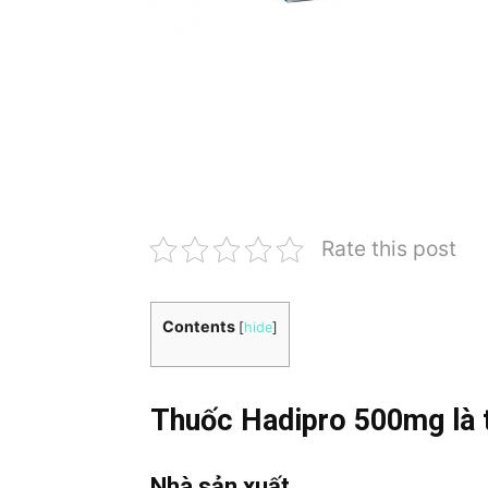
Rate this post
Contents
[
hide
]
Thuốc Hadipro 500mg là 
Nhà sản xuất