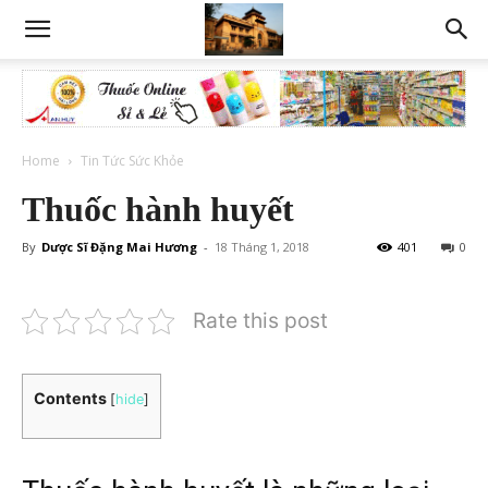
Home
Tin Tức Sức Khỏe
Thuốc hành huyết
By
Dược Sĩ Đặng Mai Hương
-
18 Tháng 1, 2018
401
0
Rate this post
Contents
[
hide
]