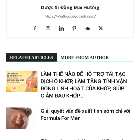
Dược Sĩ Đặng Mai Hương
https://nhathuocngocanh.com/
RELATED ARTICLES
MORE FROM AUTHOR
LÀM THẾ NÀO ĐỂ HỖ TRỢ TÁI TẠO
DỊCH Ổ KHỚP, LÀM TĂNG TÍNH VẬN
ĐỘNG LINH HOẠT CỦA KHỚP, GIÚP
GIẢM ĐAU KHỚP...
Giải quyết vấn đề xuất tinh sớm chỉ với
Formula For Men