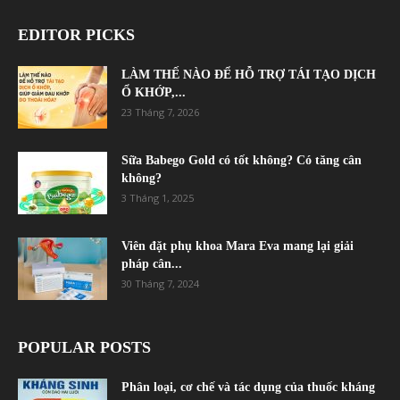
EDITOR PICKS
LÀM THẾ NÀO ĐỂ HỖ TRỢ TÁI TẠO DỊCH
Ổ KHỚP,...
23 Tháng 7, 2026
Sữa Babego Gold có tốt không? Có tăng cân
không?
3 Tháng 1, 2025
Viên đặt phụ khoa Mara Eva mang lại giải
pháp cân...
30 Tháng 7, 2024
POPULAR POSTS
Phân loại, cơ chế và tác dụng của thuốc kháng