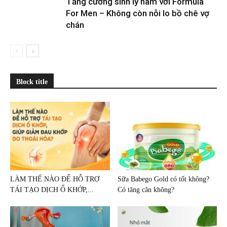
Tăng cường sinh lý nam với Formula
For Men – Không còn nỗi lo bồ chê vợ
chán
Block title
LÀM THẾ NÀO ĐỂ HỖ TRỢ
Sữa Babego Gold có tốt không?
TÁI TẠO DỊCH Ổ KHỚP,...
Có tăng cân không?