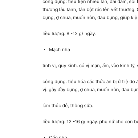
công dụng: tiểu tiện nhiều lần, đái dầm, sỏi t
thương lâu lành, tán bột rắc lên vết thương
bụng, ợ chua, muốn nôn, đau bụng, giúp kiện
liều lượng: 8 -12 g/ ngày.
Mạch nha
tính vị, quy kinh: có vị mặn, ấm, vào kinh tỳ, v
công dụng: tiêu hóa các thức ăn bị ứ trệ d
vị: gây đầy bụng, ợ chua, muốn nôn, đau bụng
làm thúc đẻ, thông sữa.
liều lượng: 12 -16 g/ ngày. phụ nữ cho con 
Cốc nha