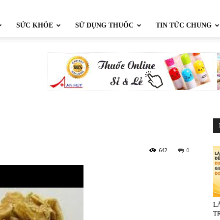
SỨC KHỎE
SỬ DỤNG THUỐC
TIN TỨC CHUNG
642
0
L
TR