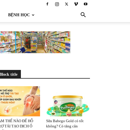
BỆNH HỌC
Block title
ÀM THẾ NÀO ĐỂ HỖ
Sữa Babego Gold có tốt
Ợ TÁI TẠO DỊCH Ổ
không? Có tăng cân