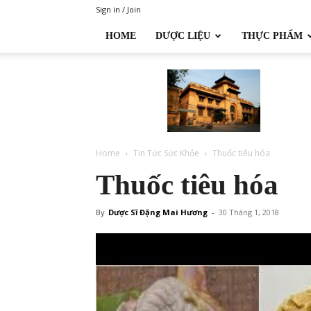
Sign in / Join
HOME
DƯỢC LIỆU
THỰC PHẨM
Đại
học
Dược
Hà
Nội
Home
Tin Tức Sức Khỏe
Thuốc tiêu hóa
Thuốc tiêu hóa
By
Dược Sĩ Đặng Mai Hương
-
30 Tháng 1, 2018