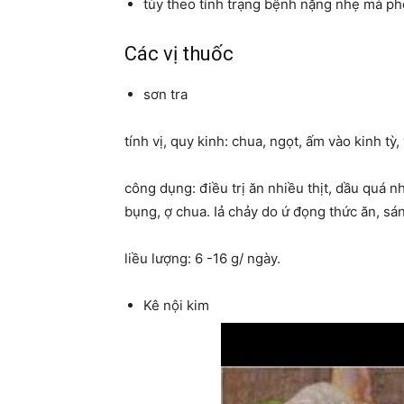
tùy theo tính trạng bệnh nặng nhẹ mà ph
Các vị thuốc
sơn tra
tính vị, quy kinh: chua, ngọt, ấm vào kinh tỳ, 
công dụng: điều trị ăn nhiều thịt, dầu quá n
bụng, ợ chua. Iả chảy do ứ đọng thức ăn, sán
liều lượng: 6 -16 g/ ngày.
Kê nội kim