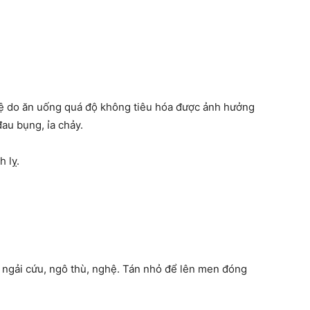
trệ do ăn uống quá độ không tiêu hóa được ảnh hưởng
đau bụng, ỉa chảy.
h lỵ.
, ngải cứu, ngô thù, nghệ. Tán nhỏ để lên men đóng