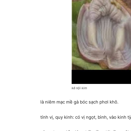
kê nội kim
là niêm mạc mề gà bóc sạch phơi khô.
tính vị, quy kinh: có vị ngọt, bình, vào kinh tỳ,