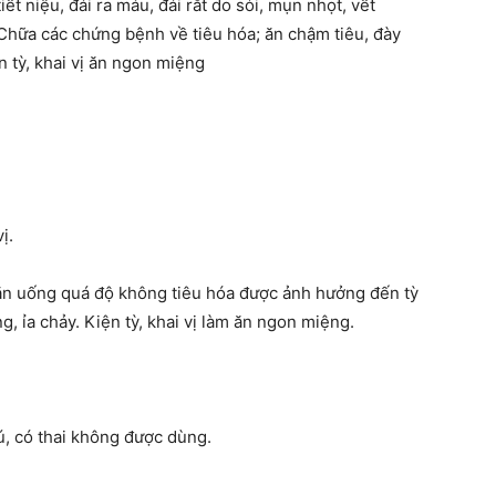
iết niệu, đái ra máu, đái rắt do sỏi, mụn nhọt, vết
. Chữa các chứng bệnh về tiêu hóa; ăn chậm tiêu, đày
 tỳ, khai vị ăn ngon miệng
ị.
o ăn uống quá độ không tiêu hóa được ảnh hưởng đến tỳ
, ỉa chảy. Kiện tỳ, khai vị làm ăn ngon miệng.
bú, có thai không được dùng.