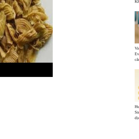
KH
Vi
Ev
cân
Hu
Si
dị