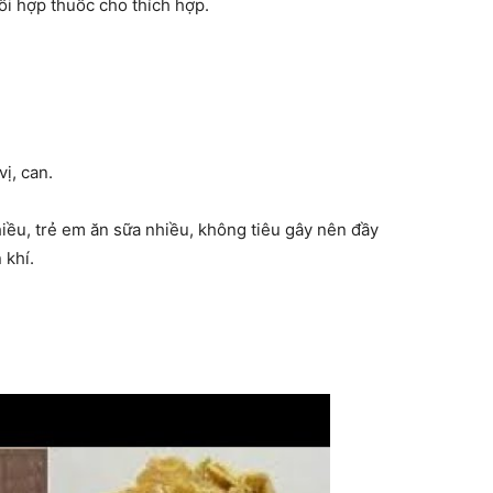
ối hợp thuốc cho thích hợp.
vị, can.
hiều, trẻ em ăn sữa nhiều, không tiêu gây nên đầy
 khí.