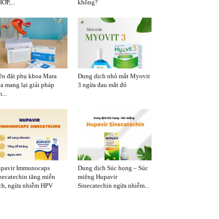
ỚP,...
không?
ên đặt phụ khoa Mara
Dung dịch nhỏ mắt Myovit
a mang lại giải pháp
3 ngừa đau mắt đỏ
...
pavir Immunocaps
Dung dịch Súc họng – Súc
necatechin tăng miễn
miệng Hupavir
ch, ngừa nhiễm HPV
Sinecatechin ngừa nhiễm...