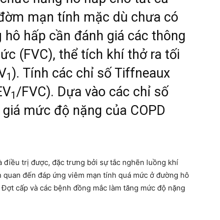
 đờm mạn tính mặc dù chưa có
g hô hấp cần đánh giá các thông
c (FVC), thể tích khí thở ra tối
EV
). Tính các chỉ số Tiffneaux
1
EV
/FVC). Dựa vào các chỉ số
1
h giá mức độ nặng của COPD
điều trị được, đặc trưng bởi sự tắc nghẽn luồng khí
iên quan đến đáp ứng viêm mạn tính quá mức ở đường hô
i. Đợt cấp và các bệnh đồng mắc làm tăng mức độ nặng