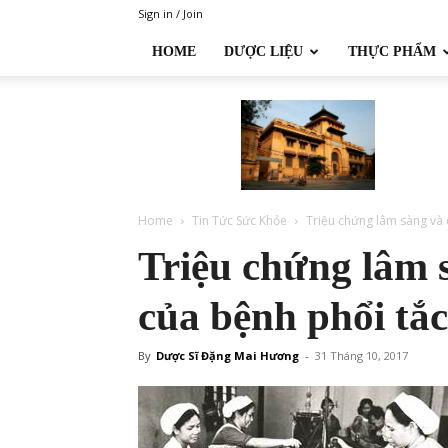
Sign in / Join
HOME
DƯỢC LIỆU
THỰC PHẨM
Đại
học
Dược
Hà
Nội
Home
Tin Tức Sức Khỏe
Triệu chứng lâm sàng và 
Triệu chứng lâm 
của bệnh phổi tắ
By
Dược Sĩ Đặng Mai Hương
-
31 Tháng 10, 2017