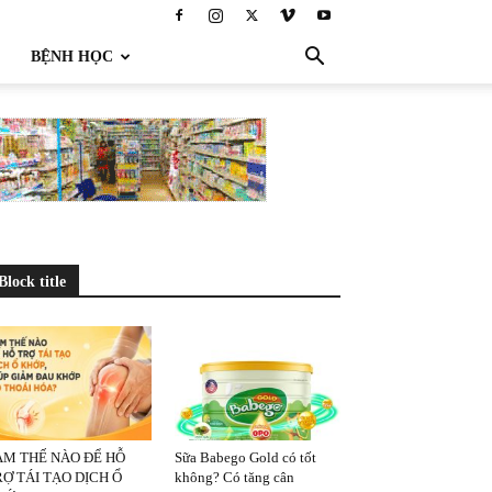
BỆNH HỌC
Block title
ÀM THẾ NÀO ĐỂ HỖ
Sữa Babego Gold có tốt
Ợ TÁI TẠO DỊCH Ổ
không? Có tăng cân