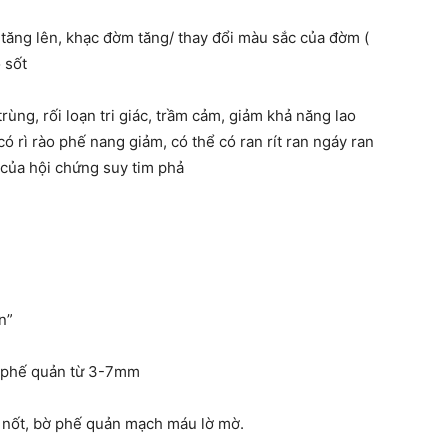
 tăng lên, khạc đờm tăng/ thay đổi màu sắc của đờm (
 sốt
ùng, rối loạn tri giác, trầm cảm, giảm khả năng lao
ó rì rào phế nang giảm, có thể có ran rít ran ngáy ran
 của hội chứng suy tim phả
n”
h phế quản từ 3-7mm
 nốt, bờ phế quản mạch máu lờ mờ.