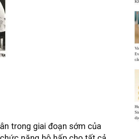
KH
Vi
Ev
cân
Hu
Si
dị
hân trong giai đoạn sớm của
 chức năng hô hấp cho tất cả