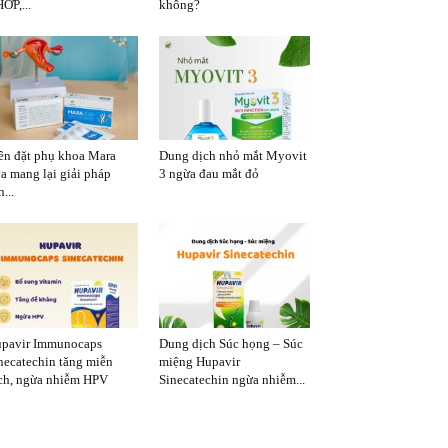
ỚP,...
không?
ên đặt phụ khoa Mara
Dung dịch nhỏ mắt Myovit
a mang lại giải pháp
3 ngừa đau mắt đỏ
...
pavir Immunocaps
Dung dịch Súc họng – Súc
necatechin tăng miễn
miệng Hupavir
ch, ngừa nhiễm HPV
Sinecatechin ngừa nhiễm...