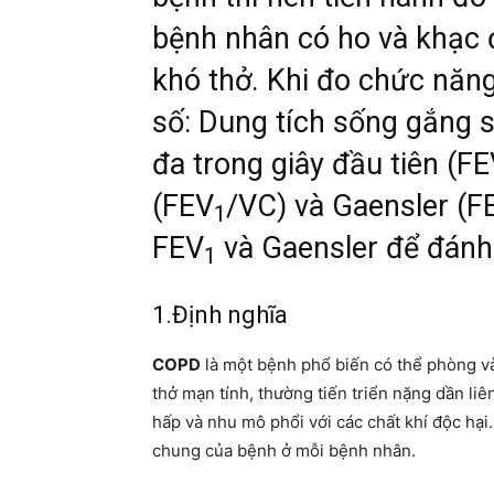
bệnh nhân có ho và khạc
khó thở. Khi đo chức năn
số: Dung tích sống gắng sứ
đa trong giây đầu tiên (F
(FEV
/VC) và Gaensler (F
1
FEV
và Gaensler để đán
1
1.Định nghĩa
COPD
là một bệnh phổ biến có thể phòng và 
thở mạn tính, thường tiến triển nặng dần l
hấp và nhu mô phổi với các chất khí độc hạ
chung của bệnh ở mỗi bệnh nhân.