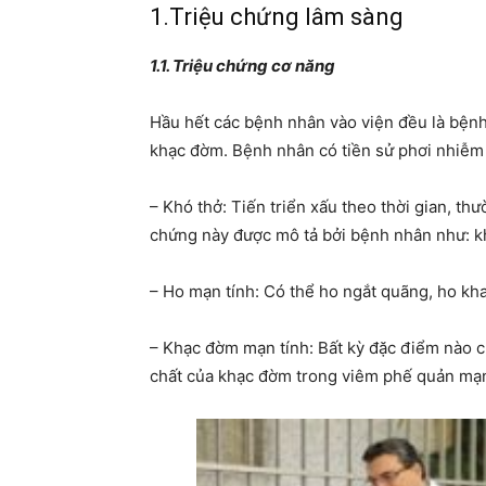
1.Triệu chứng lâm sàng
1.1. Triệu chứng cơ năng
Hầu hết các bệnh nhân vào viện đều là bệnh 
khạc đờm. Bệnh nhân có tiền sử phơi nhiễm 
– Khó thở: Tiến triển xấu theo thời gian, th
chứng này được mô tả bởi bệnh nhân như: kh
– Ho mạn tính: Có thể ho ngắt quãng, ho kh
– Khạc đờm mạn tính: Bất kỳ đặc điểm nào c
chất của khạc đờm trong viêm phế quản mạn