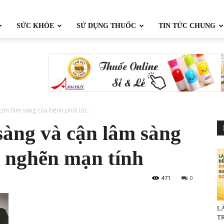
SỨC KHỎE
SỬ DỤNG THUỐC
TIN TỨC CHUNG
cận lâm sàng của bệnh phổi tắc...
sàng và cận lâm sàng
c nghẽn mạn tính
471
0
L
TR