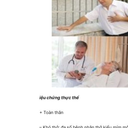
iệu chứng thực thể
+ Toàn thân
– Khó thở: đa số bệnh nhân thở kiểu mím mô