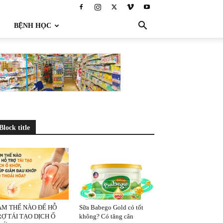
BỆNH HỌC
Block title
ÀM THẾ NÀO ĐỂ HỖ
Sữa Babego Gold có tốt
Ợ TÁI TẠO DỊCH Ổ
không? Có tăng cân