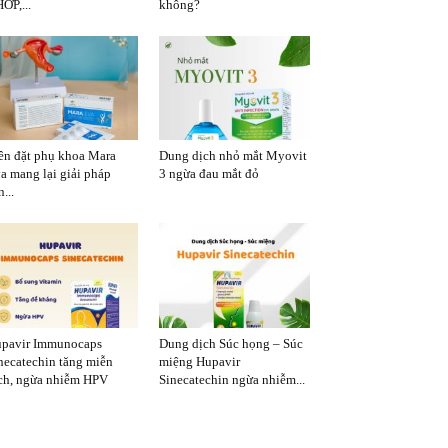
ỚP,...
không?
ên đặt phụ khoa Mara
Dung dịch nhỏ mắt Myovit
a mang lại giải pháp
3 ngừa đau mắt đỏ
...
pavir Immunocaps
Dung dịch Súc họng – Súc
necatechin tăng miễn
miệng Hupavir
ch, ngừa nhiễm HPV
Sinecatechin ngừa nhiễm...