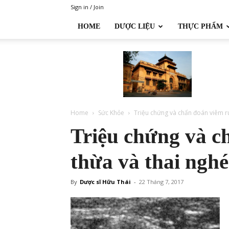
Sign in / Join
HOME
DƯỢC LIỆU
THỰC PHẨM
Đại
học
Dược
Hà
Nội
Home
Sức Khỏe
Triệu chứng và chẩn đoán viêm ru
Triệu chứng và c
thừa và thai ngh
By
Dược sĩ Hữu Thái
-
22 Tháng 7, 2017