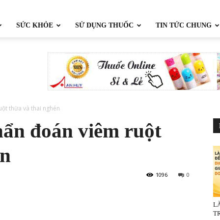
SỨC KHỎE
SỬ DỤNG THUỐC
TIN TỨC CHUNG
ột thừa và thai nghén
hẩn đoán viêm ruột
én
1096
0
L
TR