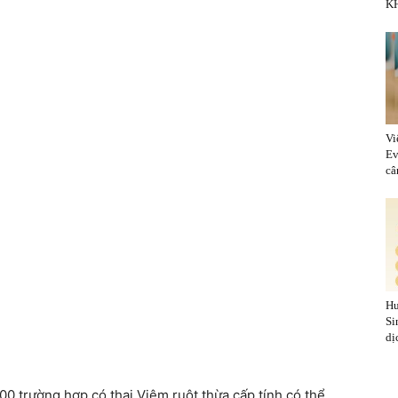
KH
Vi
Ev
cân
Hu
Si
dị
000 trường hợp có thai.Viêm ruột thừa cấp tính có thể