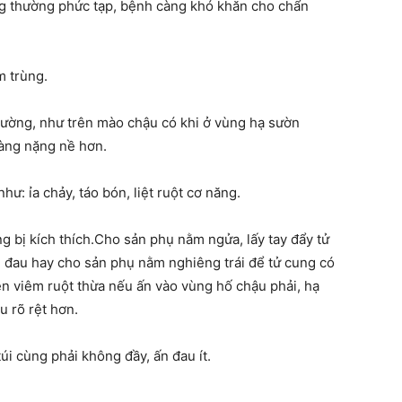
ng thường phức tạp, bệnh càng khó khăn cho chẩn
m trùng.
thường, như trên mào chậu có khi ở vùng hạ sườn
àng nặng nề hơn.
ư: ỉa chảy, táo bón, liệt ruột cơ năng.
g bị kích thích.Cho sản phụ nằm ngửa, lấy tay đẩy tử
 đau hay cho sản phụ nằm nghiêng trái để tử cung có
iện viêm ruột thừa nếu ấn vào vùng hố chậu phải, hạ
u rõ rệt hơn.
i cùng phải không đầy, ấn đau ít.