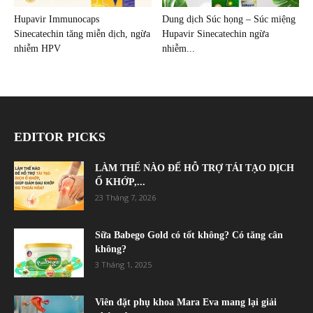
Hupavir Immunocaps
Dung dịch Súc họng – Súc miệng
Sinecatechin tăng miễn dịch, ngừa
Hupavir Sinecatechin ngừa
nhiễm HPV
nhiễm...
EDITOR PICKS
LÀM THẾ NÀO ĐỂ HỖ TRỢ TÁI TẠO DỊCH
Ổ KHỚP,...
23 Tháng 7, 2026
Sữa Babego Gold có tốt không? Có tăng cân
không?
3 Tháng 1, 2025
Viên đặt phụ khoa Mara Eva mang lại giải