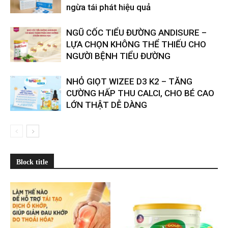
ngừa tái phát hiệu quả
​​NGŨ CỐC TIỂU ĐƯỜNG ANDISURE –
LỰA CHỌN KHÔNG THỂ THIẾU CHO
NGƯỜI BỆNH TIỂU ĐƯỜNG
NHỎ GIỌT WIZEE D3 K2 – TĂNG
CƯỜNG HẤP THU CALCI, CHO BÉ CAO
LỚN THẬT DỄ DÀNG
Block title