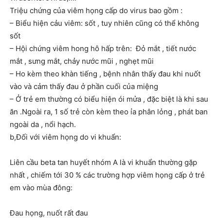
Triệu chứng của viêm họng cấp do virus bao gồm :
– Biểu hiện cảu viêm: sốt , tuy nhiên cũng có thể không
sốt
– Hội chứng viêm hong hô hấp trên: Đỏ mắt , tiết nước
mắt , sưng mắt, chảy nước mũi , nghẹt mũi
– Ho kèm theo khàn tiếng , bệnh nhân thấy đau khi nuốt
vào và cảm thấy đau ở phần cuối của miệng
– Ở trẻ em thường có biểu hiện ói mửa , đặc biệt là khi sau
ăn .Ngoài ra, 1 số trẻ còn kèm theo ỉa phân lỏng , phát ban
ngoài da , nổi hạch.
b,Đối với viêm họng do vi khuẩn:
Liên cầu beta tan huyết nhóm A là vi khuẩn thường gặp
nhất , chiếm tới 30 % các trường hợp viêm họng cấp ở trẻ
em vào mùa đông:
Đau họng, nuốt rất đau