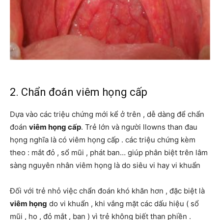
2. Chẩn đoán viêm họng cấp
Dựa vào các triệu chứng mới kể ở trên , dễ dàng để chẩn
đoán
viêm họng cấp
. Trẻ lớn và người llowns than đau
họng nghĩa là có viêm họng cấp . các triệu chứng kèm
theo : mắt đỏ , sổ mũi , phát ban… giúp phân biệt trên lâm
sàng nguyên nhân viêm họng là do siêu vi hay vi khuẩn
Đối với trẻ nhỏ việc chẩn đoán khó khăn hơn , đặc biệt là
viêm họng
do vi khuẩn , khi vắng mặt các dấu hiệu ( sổ
mũi , ho , đỏ mắt , ban ) vì trẻ không biết than phiền .