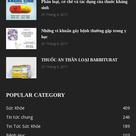
Phân loại, cơ chế và tác dụng của thuốc kháng
sinh
29 Tháng 4, 2017
Những vi khuẩn gây bệnh thường gặp trong y
học
29 Tháng 4, 2017
THUỐC AN THẦN LOẠI BARBITURAT
22 Tháng 5, 2017
POPULAR CATEGORY
Sức Khỏe
409
Tin tức chung
246
Tin Tức Sức Khỏe
189
Bệnh Học
103