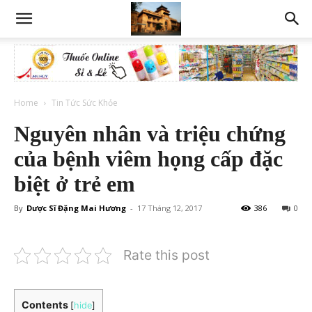
Home
Tin Tức Sức Khỏe
Nguyên nhân và triệu chứng
của bệnh viêm họng cấp đặc
biệt ở trẻ em
By
Dược Sĩ Đặng Mai Hương
-
17 Tháng 12, 2017
386
0
Rate this post
Contents
[
hide
]