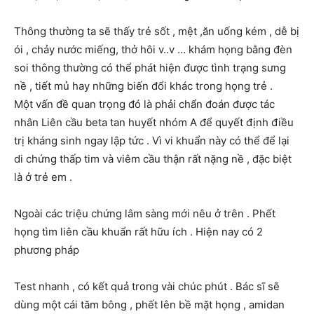
Thông thường ta sẽ thấy trẻ sốt , mệt ,ăn uống kém , dễ bị
ói , chảy nước miếng, thở hôi v..v … khám họng bằng đèn
soi thông thường có thể phát hiện được tình trạng sưng
nề , tiết mủ hay những biến đổi khác trong họng trẻ .
Một vấn đề quan trọng đó là phải chẩn đoán được tác
nhân Liên cầu beta tan huyết nhóm A để quyết định điều
trị kháng sinh ngay lập tức . Vì vi khuẩn này có thể để lại
di chứng thấp tim và viêm cầu thận rất nặng nề , đặc biệt
là ở trẻ em .
Ngoài các triệu chứng lâm sàng mới nêu ở trên . Phết
họng tìm liên cầu khuẩn rất hữu ích . Hiện nay có 2
phương pháp
Test nhanh , có kết quả trong vài chúc phút . Bác sĩ sẽ
dùng một cái tăm bông , phết lên bề mặt họng , amidan