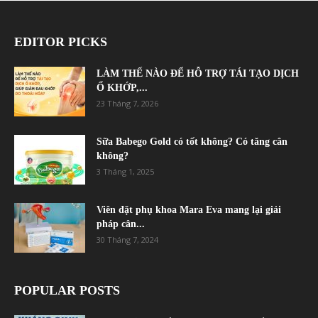
EDITOR PICKS
LÀM THẾ NÀO ĐỂ HỖ TRỢ TÁI TẠO DỊCH
Ổ KHỚP,...
23 Tháng 7, 2026
Sữa Babego Gold có tốt không? Có tăng cân
không?
3 Tháng 1, 2025
Viên đặt phụ khoa Mara Eva mang lại giải
pháp cân...
30 Tháng 7, 2024
POPULAR POSTS