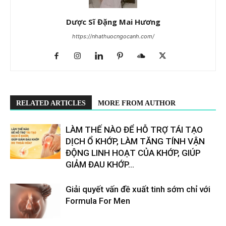
Dược Sĩ Đặng Mai Hương
https://nhathuocngocanh.com/
RELATED ARTICLES
MORE FROM AUTHOR
LÀM THẾ NÀO ĐỂ HỖ TRỢ TÁI TẠO
DỊCH Ổ KHỚP, LÀM TĂNG TÍNH VẬN
ĐỘNG LINH HOẠT CỦA KHỚP, GIÚP
GIẢM ĐAU KHỚP...
Giải quyết vấn đề xuất tinh sớm chỉ với
Formula For Men