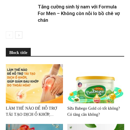
Tăng cường sinh lý nam với Formula
For Men – Không còn nỗi lo bồ chê vợ
chán
Block title
LÀM THẾ NÀO ĐỂ HỖ TRỢ
Sữa Babego Gold có tốt không?
TÁI TẠO DỊCH Ổ KHỚP,...
Có tăng cân không?