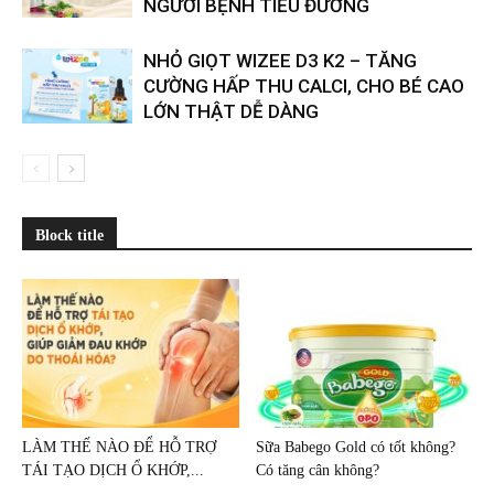
NGƯỜI BỆNH TIỂU ĐƯỜNG
NHỎ GIỌT WIZEE D3 K2 – TĂNG
CƯỜNG HẤP THU CALCI, CHO BÉ CAO
LỚN THẬT DỄ DÀNG
Block title
LÀM THẾ NÀO ĐỂ HỖ TRỢ
Sữa Babego Gold có tốt không?
TÁI TẠO DỊCH Ổ KHỚP,...
Có tăng cân không?