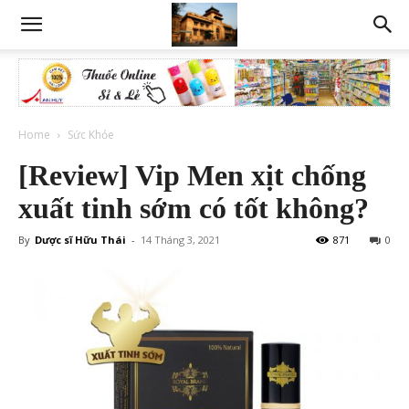
Home
Sức Khỏe
[Review] Vip Men xịt chống
xuất tinh sớm có tốt không?
By
Dược sĩ Hữu Thái
-
14 Tháng 3, 2021
871
0