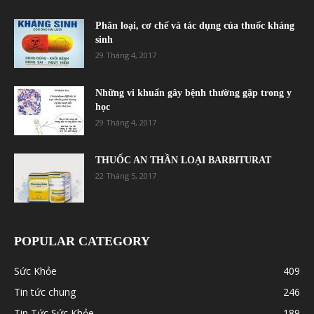
Phân loại, cơ chế và tác dụng của thuốc kháng
sinh
29 Tháng 4, 2017
Những vi khuẩn gây bệnh thường gặp trong y
học
29 Tháng 4, 2017
THUỐC AN THẦN LOẠI BARBITURAT
22 Tháng 5, 2017
POPULAR CATEGORY
Sức Khỏe
409
Tin tức chung
246
Tin Tức Sức Khỏe
189