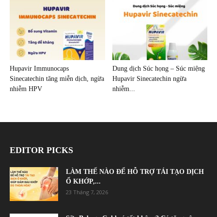
Hupavir Immunocaps
Dung dịch Súc họng – Súc miệng
Sinecatechin tăng miễn dịch, ngừa
Hupavir Sinecatechin ngừa
nhiễm HPV
nhiễm...
EDITOR PICKS
LÀM THẾ NÀO ĐỂ HỖ TRỢ TÁI TẠO DỊCH
Ổ KHỚP,...
23 Tháng 7, 2026