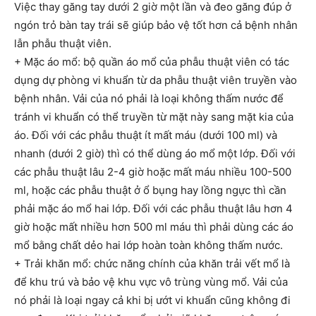
Việc thay găng tay dưới 2 giờ một lần và đeo găng đúp ở
ngón trỏ bàn tay trái sẽ giúp bảo vệ tốt hơn cả bệnh nhân
lẫn phẫu thuật viên.
+ Mặc áo mổ: bộ quần áo mổ của phẫu thuật viên có tác
dụng dự phòng vi khuẩn từ da phẫu thuật viên truyền vào
bệnh nhân. Vải của nó phải là loại không thấm nước để
tránh vi khuẩn có thể truyền từ mặt này sang mặt kia của
áo. Đối với các phẫu thuật ít mất máu (dưới 100 ml) và
nhanh (dưới 2 giờ) thì có thể dùng áo mổ một lớp. Đối với
các phẫu thuật lâu 2-4 giờ hoặc mất máu nhiều 100-500
ml, hoặc các phẫu thuật ở ổ bụng hay lồng ngực thì cần
phải mặc áo mổ hai lớp. Đối với các phẫu thuật lâu hơn 4
giờ hoặc mất nhiều hơn 500 ml máu thì phải dùng các áo
mổ bằng chất dẻo hai lớp hoàn toàn không thấm nước.
+ Trải khăn mổ: chức năng chính của khăn trải vết mổ là
để khu trú và bảo vệ khu vực vô trùng vùng mổ. Vải của
nó phải là loại ngay cả khi bị ướt vi khuẩn cũng không đi