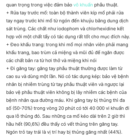
quan trọng trong việc đảm bảo
vô khuẩn
phẫu thuật.
+ Rửa tay trước mổ: toàn bộ thành viên kíp mổ phải rửa
tay ngay trước khi mổ từ ngón đến khuỷu bằng dung dịch
sát trùng. Các chất như iodophom và chlorhexidine kết
hợp với một chất tẩy có tác dụng rất tốt cho mục đích này.
+ Đeo khẩu trang: trong khi mổ mọi nhân viên phải mang
khẩu trang, bao trùm cả miệng và mũi đủ để ngăn được
các chất bắn ra từ hơi thở và miệng khi nói
+ Đi găng tay: găng tay phẫu thuật thường được làm từ
cao su và dùng một lần. Nó có tác dụng kép: bảo vệ bệnh
nhân bị nhiễm trùng từ tay phẫu thuật viên và ngược lại
bảo vệ phẫu thuật viên không bị lây nhiễm các bệnh của
bệnh nhân qua đường máu. Khi găng tay bị thủng thì đa
số (50-70%) trong vòng 20 phút có tới 40 000 vi khuẩn đi
qua lỗ thủng đó. Sau những ca mổ kéo dài trên 2 giờ thì
hầu hết (90,6%) đều thấy có vết thủng trên găng tay.
Ngón trỏ tay trái là vị trí hay bị thủng găng nhất (44%).