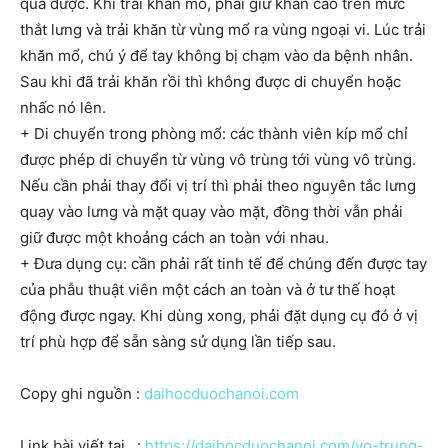
qua được. Khi trải khăn mổ, phải giữ khăn cao trên mức
thắt lưng và trải khăn từ vùng mổ ra vùng ngoại vi. Lúc trải
khăn mổ, chú ý để tay không bị chạm vào da bệnh nhân.
Sau khi đã trải khăn rồi thì không được di chuyển hoặc
nhấc nó lên.
+ Di chuyển trong phòng mổ: các thành viên kíp mổ chỉ
được phép di chuyển từ vùng vô trùng tới vùng vô trùng.
Nếu cần phải thay đổi vị trí thì phải theo nguyên tắc lưng
quay vào lưng và mặt quay vào mặt, đồng thời vẫn phải
giữ được một khoảng cách an toàn với nhau.
+ Đưa dụng cụ: cần phải rất tinh tế để chúng đến được tay
của phẫu thuật viên một cách an toàn và ở tư thế hoạt
động được ngay. Khi dùng xong, phải đặt dụng cụ đó ở vị
trí phù hợp để sẵn sàng sử dụng lần tiếp sau.
Copy ghi nguồn :
daihocduochanoi.com
Link bài viết tại :
https://daihocduochanoi.com/vo-trung-