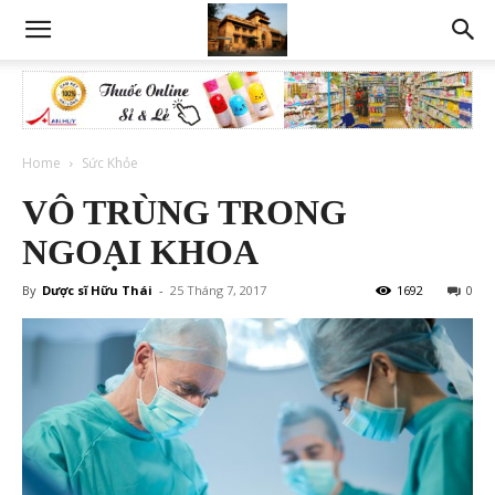
Home
Sức Khỏe
VÔ TRÙNG TRONG
NGOẠI KHOA
By
Dược sĩ Hữu Thái
-
25 Tháng 7, 2017
1692
0