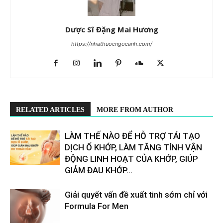
Dược Sĩ Đặng Mai Hương
https://nhathuocngocanh.com/
RELATED ARTICLES
MORE FROM AUTHOR
LÀM THẾ NÀO ĐỂ HỖ TRỢ TÁI TẠO
DỊCH Ổ KHỚP, LÀM TĂNG TÍNH VẬN
ĐỘNG LINH HOẠT CỦA KHỚP, GIÚP
GIẢM ĐAU KHỚP...
Giải quyết vấn đề xuất tinh sớm chỉ với
Formula For Men