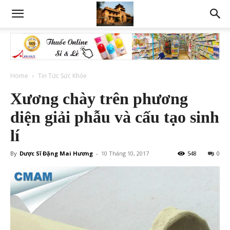
Home
Tin Tức Sức Khỏe
Xương chày trên phương
diện giải phẫu và cấu tạo sinh
lí
By
Dược Sĩ Đặng Mai Hương
-
10 Tháng 10, 2017
548
0