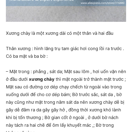
Xương chày là một xương dài có một thân và hai đầu
Thân xương : hình lăng trụ tam giác hơi cong lồi ra trước .
Có ba mặt và ba bờ :
– Mặt trong : phẳng , sát da; Mặt sau lõm , hơi uốn vặn nên
ở đầu dưới
xương chày
thì mặt ngoài trở thành mặt trước ;
Mặt sau có đường cơ dép chạy chếch từ ngoài vào trong
xuống dưới để cho cơ dép bám; Bờ trước sắc, sát da , bờ
này cũng như mặt trong nằm sát da nên xương chày dễ bị
gãy dễ đâm ra da gây gãy hở , đồng thời xương khó lành
khi bị tổn thương ; Bờ gian cốt ở ngoài , ở dưới bờ nách
này tách ra hai chẽ để ôm lấy khuyết mác ,; Bờ trong