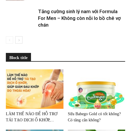
Tăng cường sinh lý nam với Formula
For Men – Không còn nỗi lo bồ chê vợ
chán
Block title
LÀM THẾ NÀO ĐỂ HỖ TRỢ
Sữa Babego Gold có tốt không?
TÁI TẠO DỊCH Ổ KHỚP,...
Có tăng cân không?