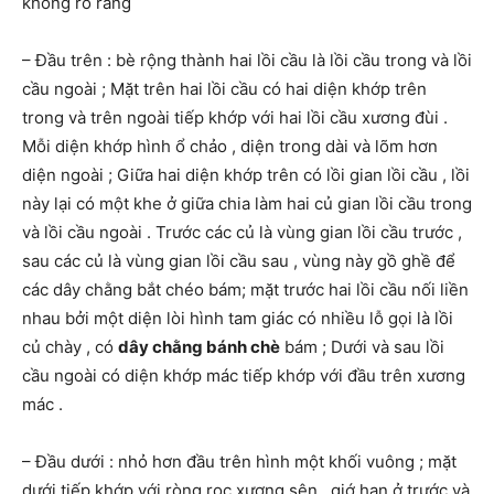
không rõ ràng
– Đầu trên : bè rộng thành hai lồi cầu là lồi cầu trong và lồi
cầu ngoài ; Mặt trên hai lồi cầu có hai diện khớp trên
trong và trên ngoài tiếp khớp với hai lồi cầu xương đùi .
Mỗi diện khớp hình ổ chảo , diện trong dài và lõm hơn
diện ngoài ; Giữa hai diện khớp trên có lồi gian lồi cầu , lồi
này lại có một khe ở giữa chia làm hai củ gian lồi cầu trong
và lồi cầu ngoài . Trước các củ là vùng gian lồi cầu trước ,
sau các củ là vùng gian lồi cầu sau , vùng này gồ ghề để
các dây chằng bắt chéo bám; mặt trước hai lồi cầu nối liền
nhau bởi một diện lòi hình tam giác có nhiều lỗ gọi là lồi
củ chày , có
dây chằng bánh chè
bám ; Dưới và sau lồi
cầu ngoài có diện khớp mác tiếp khớp với đầu trên xương
mác .
– Đầu dưới : nhỏ hơn đầu trên hình một khối vuông ; mặt
dưới tiếp khớp với ròng rọc xương sên , giớ hạn ở trước và