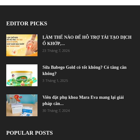
EDITOR PICKS
LÀM THẾ NÀO ĐỂ HỖ TRỢ TÁI TẠO DỊCH
Ổ KHỚP,...
23 Tháng 7, 2026
Sữa Babego Gold có tốt không? Có tăng cân
không?
3 Tháng 1, 2025
Viên đặt phụ khoa Mara Eva mang lại giải
pháp cân...
30 Tháng 7, 2024
POPULAR POSTS