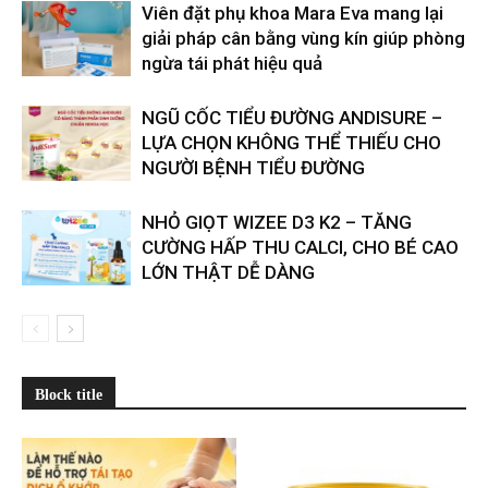
Viên đặt phụ khoa Mara Eva mang lại
giải pháp cân bằng vùng kín giúp phòng
ngừa tái phát hiệu quả
​​NGŨ CỐC TIỂU ĐƯỜNG ANDISURE –
LỰA CHỌN KHÔNG THỂ THIẾU CHO
NGƯỜI BỆNH TIỂU ĐƯỜNG
NHỎ GIỌT WIZEE D3 K2 – TĂNG
CƯỜNG HẤP THU CALCI, CHO BÉ CAO
LỚN THẬT DỄ DÀNG
Block title