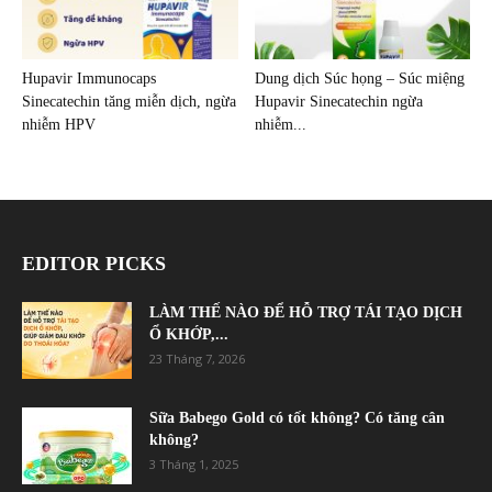
Hupavir Immunocaps
Dung dịch Súc họng – Súc miệng
Sinecatechin tăng miễn dịch, ngừa
Hupavir Sinecatechin ngừa
nhiễm HPV
nhiễm...
EDITOR PICKS
LÀM THẾ NÀO ĐỂ HỖ TRỢ TÁI TẠO DỊCH
Ổ KHỚP,...
23 Tháng 7, 2026
Sữa Babego Gold có tốt không? Có tăng cân
không?
3 Tháng 1, 2025