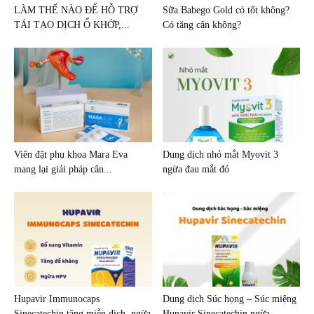
LÀM THẾ NÀO ĐỂ HỖ TRỢ
Sữa Babego Gold có tốt không?
TÁI TẠO DỊCH Ổ KHỚP,...
Có tăng cân không?
Viên đặt phụ khoa Mara Eva
Dung dịch nhỏ mắt Myovit 3
mang lại giải pháp cân...
ngừa đau mắt đỏ
Hupavir Immunocaps
Dung dịch Súc họng – Súc miệng
Sinecatechin tăng miễn dịch, ngừa
Hupavir Sinecatechin ngừa