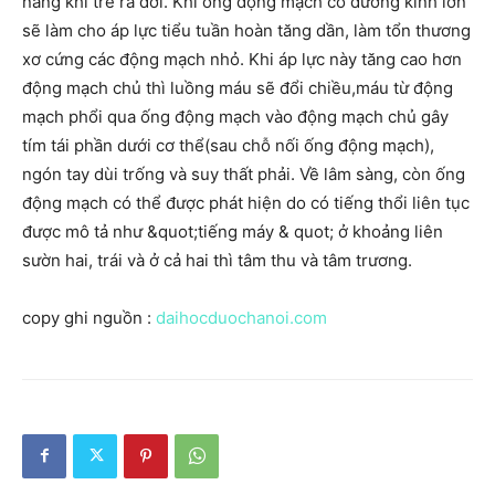
năng khi trẻ ra đời. Khi ống động mạch có đường kính lớn
sẽ làm cho áp lực tiểu tuần hoàn tăng dần, làm tổn thương
xơ cứng các động mạch nhỏ. Khi áp lực này tăng cao hơn
động mạch chủ thì luồng máu sẽ đổi chiều,máu từ động
mạch phổi qua ống động mạch vào động mạch chủ gây
tím tái phần dưới cơ thể(sau chỗ nối ống động mạch),
ngón tay dùi trống và suy thất phải. Về lâm sàng, còn ống
động mạch có thể được phát hiện do có tiếng thổi liên tục
được mô tả như &quot;tiếng máy & quot; ở khoảng liên
sườn hai, trái và ở cả hai thì tâm thu và tâm trương.
copy ghi nguồn :
daihocduochanoi.com