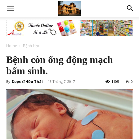
Home
Bệnh Học
Bệnh còn ống động mạch
bẩm sinh.
By
Dược sĩ Hữu Thái
-
18 Tháng 7, 2017
1105
0