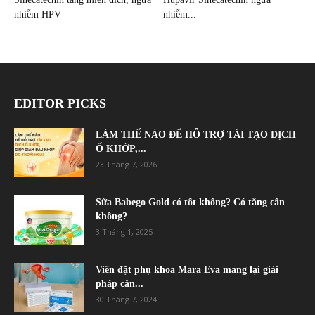
nhiễm HPV
nhiễm...
EDITOR PICKS
LÀM THẾ NÀO ĐỂ HỖ TRỢ TÁI TẠO DỊCH
Ổ KHỚP,...
23 Tháng 7, 2026
Sữa Babego Gold có tốt không? Có tăng cân
không?
3 Tháng 1, 2025
Viên đặt phụ khoa Mara Eva mang lại giải
pháp cân...
30 Tháng 7, 2024