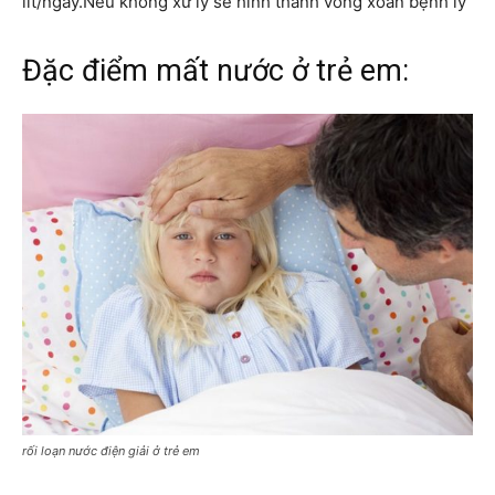
lít/ngày.Nếu không xử lý sẽ hình thành vòng xoắn bệnh lý
Đặc điểm mất nước ở trẻ em:
rối loạn nước điện giải ở trẻ em