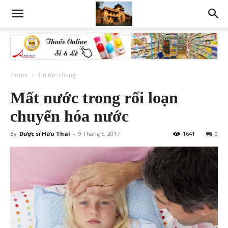
Home
Tin tức chung
Mất nước trong rối loạn
chuyển hóa nước
By
Dược sĩ Hữu Thái
-
9 Tháng 5, 2017
1641
0