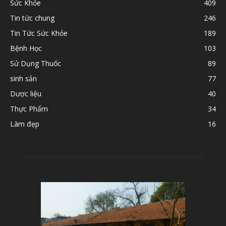
Sức Khỏe
409
Tin tức chung
246
Tin Tức Sức Khỏe
189
Bệnh Học
103
Sử Dụng Thuốc
89
sinh sản
77
Dược liệu
40
Thực Phẩm
34
Làm đẹp
16