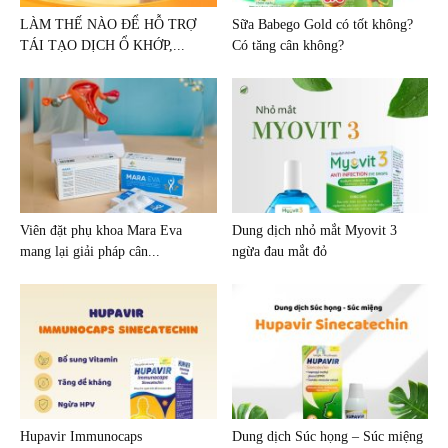
LÀM THẾ NÀO ĐỂ HỖ TRỢ
Sữa Babego Gold có tốt không?
TÁI TẠO DỊCH Ổ KHỚP,...
Có tăng cân không?
Viên đặt phụ khoa Mara Eva
Dung dịch nhỏ mắt Myovit 3
mang lại giải pháp cân...
ngừa đau mắt đỏ
Hupavir Immunocaps
Dung dịch Súc họng – Súc miệng