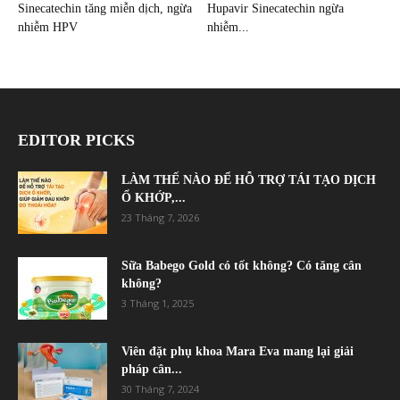
Sinecatechin tăng miễn dịch, ngừa
Hupavir Sinecatechin ngừa
nhiễm HPV
nhiễm...
EDITOR PICKS
LÀM THẾ NÀO ĐỂ HỖ TRỢ TÁI TẠO DỊCH
Ổ KHỚP,...
23 Tháng 7, 2026
Sữa Babego Gold có tốt không? Có tăng cân
không?
3 Tháng 1, 2025
Viên đặt phụ khoa Mara Eva mang lại giải
pháp cân...
30 Tháng 7, 2024