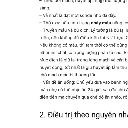
– Theo dõi mạch, huyết áp, nhịp thở, lượng n
sàng.
– Và nhất là đặt một sonde nhỏ dạ dày.
– Thở oxy: nếu tình trạng
chảy máu
nặng có
– Truyền máu và bù dịch: Lý tưởng là bù lại
triệu, nếu không đủ điều kiện thì < 2 triệu.
Nếu không có máu, thì tạm thời có thể dùng 
albumin, chất có trọng lượng phân tử cao, R
Mục đích là giữ lại trong lòng mạch và cân b
huyết động; tốt nhất là giữ huyết áp tâm t
chỗ mạch máu bị thương tổn.
– Vấn đề ăn uống: Chủ yếu dựa vào bệnh ng
máu nhẹ có thể nhịn ăn 24 giờ, sau đó cho ă
diễn tiến mà chuyển qua chế độ ăn nhão, rồi
2. Điều trị theo nguyên n