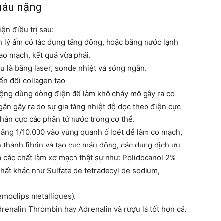
máu nặng
ện điều trị sau:
 lý ấm có tác dụng tăng đông, hoặc bằng nước lạnh
o mạch, kết quả vừa phải.
u là bằng laser, sonde nhiệt và sóng ngắn.
ến đổi collagen tạo
ộng dùng dòng điện để làm khô cháy mô gây ra co
n gây ra do sự gia tăng nhiệt độ dọc theo điện cực
ân cực các phân tử nước trong cơ thể.
ãng 1/10.000 vào vùng quanh ố loét để làm co mạch,
n thành fibrin và tạo cục máu đông, các dung dịch ưu
 các chất làm xơ mạch thật sự như: Polidocanol 2%
hất khác như Sulfate de tetradecyl de sodium,
moclips metalliques).
renalin Thrombin hay Adrenalin và rượu là tốt hơn cả.