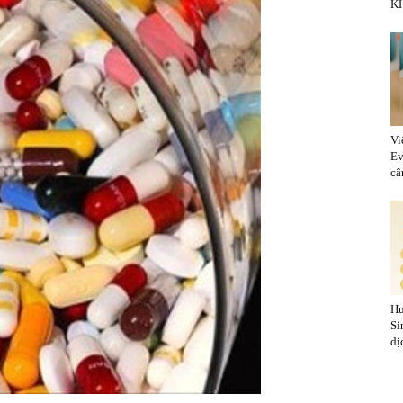
KH
Vi
Ev
cân
Hu
Si
dị