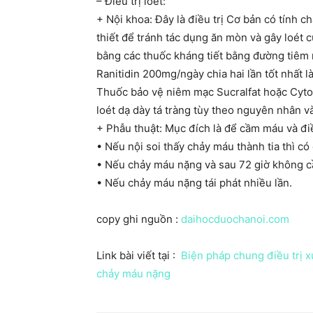
– Điều trị loét:
+ Nội khoa: Đây là điều trị Cơ bản có tính c
thiết để tránh tác dụng ăn mòn và gây loét
bằng các thuốc kháng tiết bằng đường tiêm 
Ranitidin 200mg/ngày chia hai lần tốt nhất 
Thuốc bảo vệ niêm mạc Sucralfat hoặc Cytot
loét dạ dày tá tràng tùy theo nguyên nhân và v
+ Phẫu thuật: Mục đích là để cầm máu và điều
• Nếu nội soi thấy chảy máu thành tia thì có
• Nếu chảy máu nặng và sau 72 giờ không 
• Nếu chảy máu nặng tái phát nhiều lần.
copy ghi nguồn :
daihocduochanoi.com
Link bài viết tại :
Biện pháp chung điều trị xu
chảy máu nặng