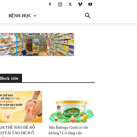
BỆNH HỌC
Block title
ÀM THẾ NÀO ĐỂ HỖ
Sữa Babego Gold có tốt
Ợ TÁI TẠO DỊCH Ổ
không? Có tăng cân