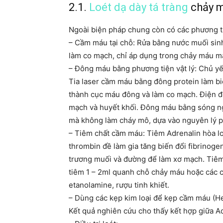
2.1.
Loét dạ dày tá tràng
chảy 
Ngoài biện pháp chung còn có các phương ti
– Cầm máu tại chỗ: Rửa bằng nước muối sinh
làm co mạch, chỉ áp dụng trong chảy máu ma
– Đông máu bằng phương tiện vật lý: Chủ yế
Tia laser cầm máu bằng đông protein làm bi
thành cục máu đông và làm co mạch. Điện đ
mạch và huyết khối. Đông máu bằng sóng ngắ
mà không làm cháy mô, dựa vào nguyên lý ph
– Tiêm chất cầm máu: Tiêm Adrenalin hòa lo
thrombin đề làm gia tăng biến đổi fibrinoge
trương muối và đường để làm xơ mạch. Tiêm
tiêm 1 – 2ml quanh chỗ chảy máu hoặc các c
etanolamine, rượu tinh khiết.
– Dùng các kẹp kim loại để kẹp cầm máu (He
Kết quả nghiên cứu cho thấy kết hợp giữa Ad