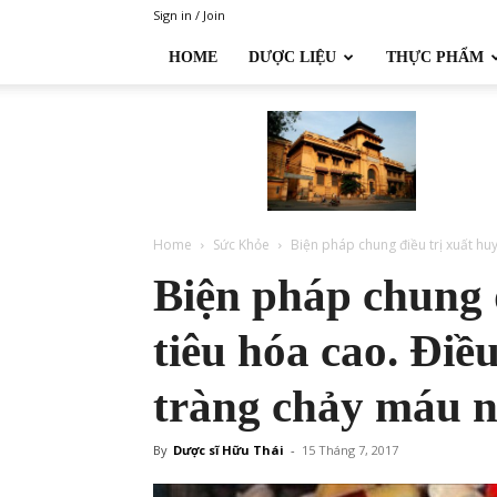
Sign in / Join
HOME
DƯỢC LIỆU
THỰC PHẨM
Đại
học
Dược
Hà
Nội
Home
Sức Khỏe
Biện pháp chung điều trị xuất huyế
Biện pháp chung đ
tiêu hóa cao. Điều
tràng chảy máu 
By
Dược sĩ Hữu Thái
-
15 Tháng 7, 2017