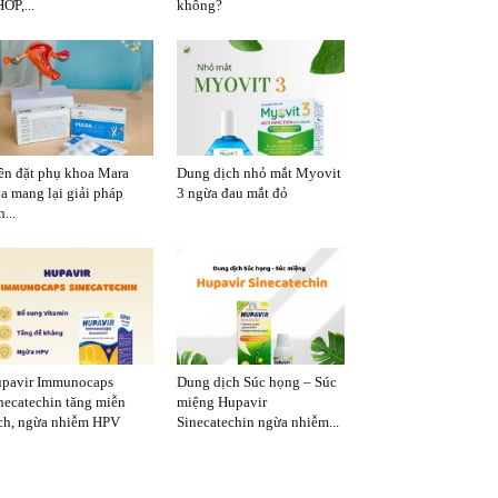
ỚP,...
không?
ên đặt phụ khoa Mara
Dung dịch nhỏ mắt Myovit
a mang lại giải pháp
3 ngừa đau mắt đỏ
...
pavir Immunocaps
Dung dịch Súc họng – Súc
necatechin tăng miễn
miệng Hupavir
ch, ngừa nhiễm HPV
Sinecatechin ngừa nhiễm...