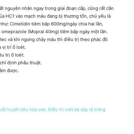
hất nguyên nhân ngay trong giai đoạn cấp, cũng rất cần
 của HC1 vào mạch máu đang bị thương tổn, chủ yếu là
như: Cimetidin tiêm bắp 600mg/ngày chia hai lần,
là omeprazole (Mopral 40mg) tiêm bắp ngày một lần.
ec và khi ngưng chảy máu thì điều trị theo phác đồ
ị trí ổ loét.
 trị ổ loét:
 chỉ định phẫu thuật.
cầm được.
ất huyết tiêu hóa cao. Điều trị loét dạ dày tá tràng