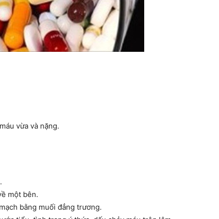
 máu vừa và nặng.
.
về một bên.
ữ mạch bằng muối đẳng trương.