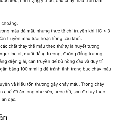
ước tiểu, tình trạng ý thức, dấu chảy máu trên lâm
 choáng.
 lượng máu đã mất, nhưng thực tế chỉ truyền khi HC < 3
 Cần truyền máu tươi hoặc hồng cầu khối.
các chất thay thế máu theo thứ tự là huyết tương,
inger lactat, muối đẳng trương, đường đẳng trương.
ằng điện giải, cần truyền để bù hồng cầu và duy trì
hu gần bằng 100 mmHg để tránh tình trạng bục chảy máu
uyên và kiểu tổn thương gây chảy máu. Trong chảy
n chế độ ăn lỏng như sữa, nước hồ, sau đó tùy theo
 ăn đặc.
hân