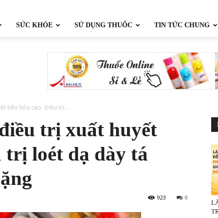
SỨC KHỎE
SỬ DỤNG THUỐC
TIN TỨC CHUNG
t tiêu hóa cao. Điều trị...
iều trị xuất huyết
 trị loét dạ dày tá
nặng
923
0
L
TR