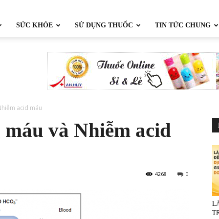
SỨC KHỎE
SỬ DỤNG THUỐC
TIN TỨC CHUNG
Nhiễm acid máu
g máu và Nhiễm acid
4268
0
L
TR