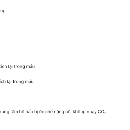
ặng.
tích lại trong máu
ích lại trong máu
trung tâm hô hấp bị ức chế nặng nề, không nhạy CO
2