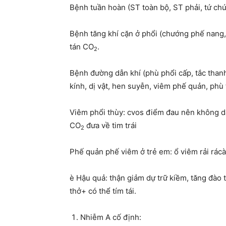
Bệnh tuần hoàn (ST toàn bộ, ST phải, tứ ch
Bệnh tăng khí cặn ở phổi (chướng phế nang, 
tán CO
.
2
Bệnh đường dẫn khí (phù phổi cấp, tắc thanh
kính, dị vật, hen suyễn, viêm phế quản, phù
Viêm phổi thùy: cvos điểm đau nên không 
CO
đưa về tim trái
2
Phế quản phế viêm ở trẻ em: ổ viêm rải rácà
è Hậu quả: thận giảm dự trữ kiềm, tăng đào t
thở+ có thể tím tái.
Nhiễm A cố định: