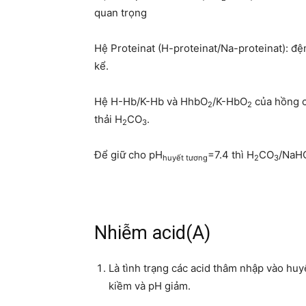
quan trọng
Hệ Proteinat (H-proteinat/Na-proteinat): đ
kể.
Hệ H-Hb/K-Hb và HhbO
/K-HbO
của hồng cầ
2
2
thải H
CO
.
2
3
Để giữ cho pH
=7.4 thì H
CO
/NaH
huyết tương
2
3
Nhiễm acid(A)
Là tình trạng các acid thâm nhập vào huy
kiềm và pH giảm.