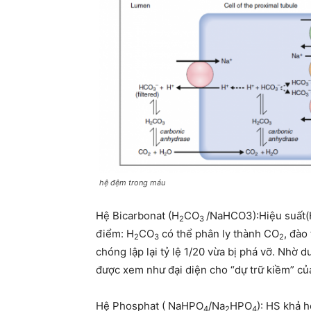
hệ đệm trong máu
Hệ Bicarbonat (H
CO
/NaHCO3):Hiệu suất(H
2
3
điểm: H
CO
có thể phân ly thành CO
, đào
2
3
2
chóng lập lại tỷ lệ 1/20 vừa bị phá vỡ. Nh
được xem như đại diện cho “dự trữ kiềm” của
Hệ Phosphat ( NaHPO
/Na
HPO
): HS khả 
4
2
4