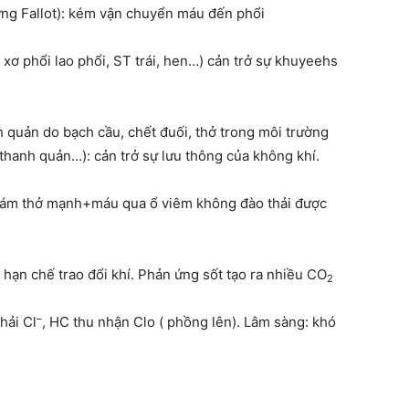
ứng Fallot): kém vận chuyển máu đến phổi
xơ phổi lao phổi, ST trái, hen…) cản trở sự khuyeehs
 quản do bạch cầu, chết đuối, thở trong môi trường
 thanh quản…): cản trở sự lưu thông của không khí.
dám thở mạnh+máu qua ổ viêm không đào thải được
 hạn chế trao đổi khí. Phản ứng sốt tạo ra nhiều CO
2
–
hải Cl
, HC thu nhận Clo ( phồng lên). Lâm sàng: khó