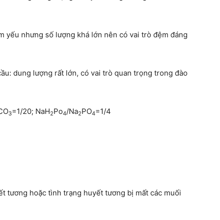
ệm yếu nhưng số lượng khá lớn nên có vai trò đệm đáng
u: dung lượng rất lớn, có vai trò quan trọng trong đào
CO
=1/20; NaH
Po
/Na
PO
=1/4
3
2
4
2
4
ết tương hoặc tình trạng huyết tương bị mất các muối