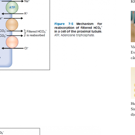
KH
Vi
Ev
cân
Hu
Si
dị