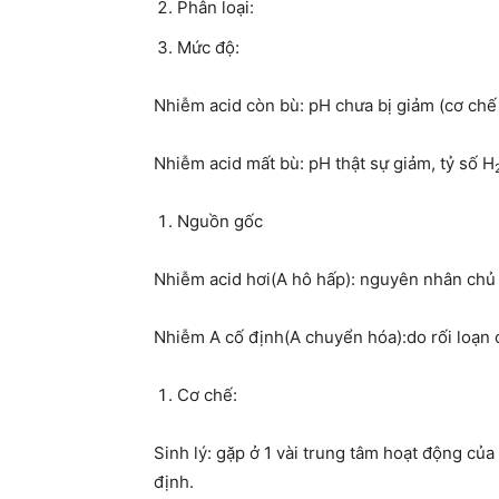
Phân loại:
Mức độ:
Nhiễm acid còn bù: pH chưa bị giảm (cơ chế 
Nhiễm acid mất bù: pH thật sự giảm, tỷ số H
Nguồn gốc
Nhiễm acid hơi(A hô hấp): nguyên nhân chủ
Nhiễm A cố định(A chuyển hóa):do rối loạn c
Cơ chế:
Sinh lý: gặp ở 1 vài trung tâm hoạt động củ
định.