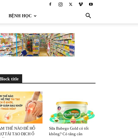
BỆNH HỌC
Block title
ÀM THẾ NÀO ĐỂ HỖ
Sữa Babego Gold có tốt
Ợ TÁI TẠO DỊCH Ổ
không? Có tăng cân