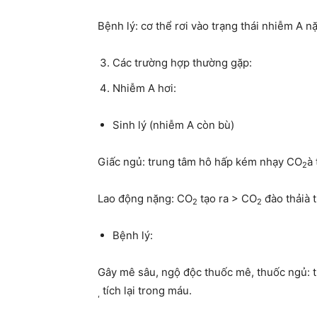
Bệnh lý: cơ thể rơi vào trạng thái nhiễm A n
Các trường hợp thường gặp:
Nhiễm A hơi:
Sinh lý (nhiễm A còn bù)
Giấc ngủ: trung tâm hô hấp kém nhạy CO
à 
2
Lao động nặng: CO
tạo ra > CO
đào thảià t
2
2
Bệnh lý:
Gây mê sâu, ngộ độc thuốc mê, thuốc ngủ: 
tích lại trong máu.
,