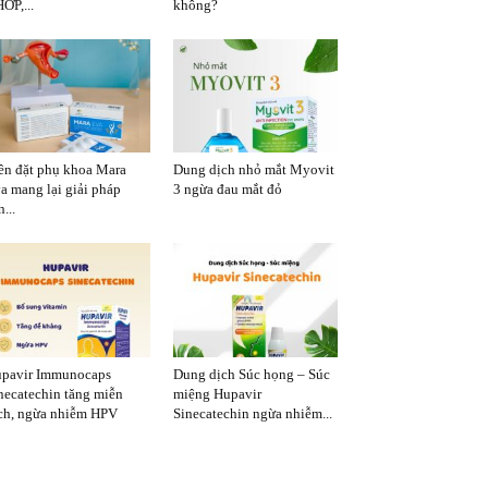
ỚP,...
không?
ên đặt phụ khoa Mara
Dung dịch nhỏ mắt Myovit
a mang lại giải pháp
3 ngừa đau mắt đỏ
...
pavir Immunocaps
Dung dịch Súc họng – Súc
necatechin tăng miễn
miệng Hupavir
ch, ngừa nhiễm HPV
Sinecatechin ngừa nhiễm...