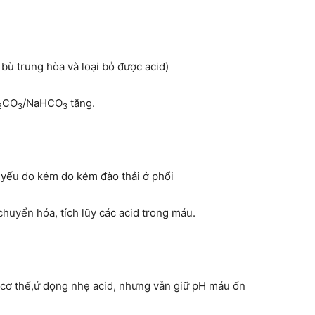
bù trung hòa và loại bỏ được acid)
CO
/NaHCO
tăng.
2
3
3
 yếu do kém do kém đào thải ở phổi
huyển hóa, tích lũy các acid trong máu.
a cơ thể,ứ đọng nhẹ acid, nhưng vẫn giữ pH máu ổn