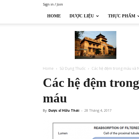
Sign in / Join
HOME
DƯỢC LIỆU
THỰC PHẨM
Đại
học
Dược
Hà
Nội
Home
Sử Dụng Thuốc
Các hệ đệm trong máu và 
Các hệ đệm tron
máu
By
Dược sĩ Hữu Thái
-
28 Tháng 4, 2017