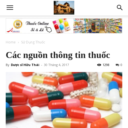
Home
Sử Dụng Thuốc
Các nguồn thông tin thuốc
By
Dược sĩ Hữu Thái
-
30 Tháng 4, 2017
1298
0