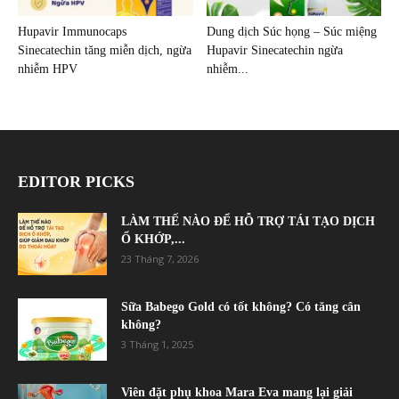
Hupavir Immunocaps
Dung dịch Súc họng – Súc miệng
Sinecatechin tăng miễn dịch, ngừa
Hupavir Sinecatechin ngừa
nhiễm HPV
nhiễm...
EDITOR PICKS
LÀM THẾ NÀO ĐỂ HỖ TRỢ TÁI TẠO DỊCH
Ổ KHỚP,...
23 Tháng 7, 2026
Sữa Babego Gold có tốt không? Có tăng cân
không?
3 Tháng 1, 2025
Viên đặt phụ khoa Mara Eva mang lại giải