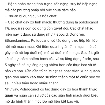
+ Bệnh nhân trong tình trạng sốc nặng, suy hô hấp nặng
mà các phương pháp hồi sức chưa đảm bào.
– Chuẩn bị dụng cụ và hóa chất:
+ Các chất gây xơ tĩnh mạch: thường dùng là polidocanol
1%, ngoài ra còn có dùng cồn tuyệt đối. Các chất khác
hiện nay ít được sử dụng như Flebocid, Dondren,
Ethanolamine… Polidocanol có tác dụng trực tiếp lên lớp
nội mô mạch máu. Khi tiêm quanh giãn tĩnh mạch, nó sẽ
gây phù nề lớp dưới nội mô và dưới niêm mạc. Sau 24 giờ
sẽ có sự thâm nhiễm bạch cầu và sự lắng đọng fibrin, sau
5 ngày sẽ có sự lắng đọng nhiều hơn các thực bào và tế
bào xơ non. Dần dần tổ chức hạt sẽ phát triển xung quanh
giãn tĩnh mạch kéo theo sự hình thành một tổ chức sẹo xơ
sau nhiều tuần hoặc nhiều tháng.
Như vậy, Polidocanol có tác dụng gây xơ hóa thành
thực
quản
và ngăn cản sự vỡ của các giãn tĩnh mạch dưới biểu
mô do hình thành một lớp mô liên kết bảo vệ.