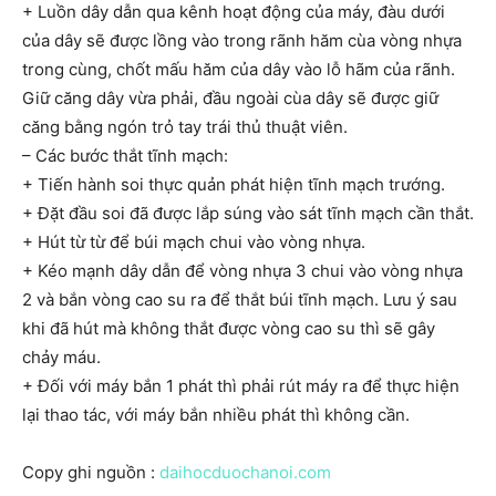
+ Luồn dây dẫn qua kênh hoạt động của máy, đàu dưới
của dây sẽ được lồng vào trong rãnh hăm cùa vòng nhựa
trong cùng, chốt mấu hăm của dây vào lỗ hãm của rãnh.
Giữ căng dây vừa phải, đầu ngoài cùa dây sẽ được giữ
căng bằng ngón trỏ tay trái thủ thuật viên.
– Các bước thắt tĩnh mạch:
+ Tiến hành soi thực quản phát hiện tĩnh mạch trướng.
+ Đặt đầu soi đã được lắp súng vào sát tĩnh mạch cần thắt.
+ Hút từ từ để búi mạch chui vào vòng nhựa.
+ Kéo mạnh dây dẫn để vòng nhựa 3 chui vào vòng nhựa
2 và bắn vòng cao su ra để thắt búi tĩnh mạch. Lưu ý sau
khi đã hút mà không thắt được vòng cao su thì sẽ gây
chảy máu.
+ Đối với máy bắn 1 phát thì phải rút máy ra để thực hiện
lại thao tác, với máy bắn nhiều phát thì không cần.
Copy ghi nguồn :
daihocduochanoi.com