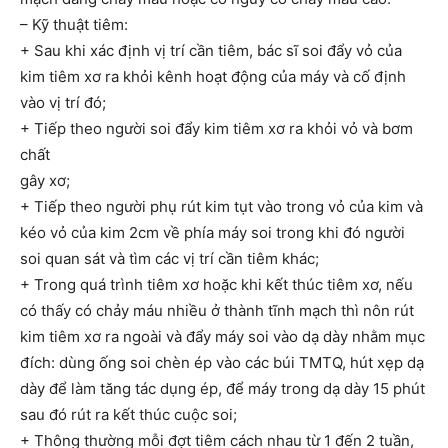
– Kỹ thuật tiêm:
+ Sau khi xác định vị trí cần tiêm, bác sĩ soi đẩy vỏ của
kim tiêm xơ ra khỏi kênh hoạt động của máy và cố định
vào vị trí đó;
+ Tiếp theo người soi đẩy kim tiêm xơ ra khỏi vỏ và bơm
chất
gây xơ;
+ Tiếp theo người phụ rút kim tụt vào trong vỏ của kim và
kéo vỏ của kim 2cm về phía máy soi trong khi đó người
soi quan sát và tìm các vị trí cần tiêm khác;
+ Trong quá trình tiêm xơ hoặc khi kết thúc tiêm xơ, nếu
có thấy có chảy máu nhiều ở thành tĩnh mạch thì nôn rút
kim tiêm xơ ra ngoài và đẩy máy soi vào dạ dày nhằm mục
đích: dùng ống soi chèn ép vào các búi TMTQ, hút xẹp dạ
dày để làm tăng tác dụng ép, để máy trong dạ dày 15 phút
sau đó rút ra kết thúc cuộc soi;
+ Thông thường mỗi đợt tiêm cách nhau từ 1 đến 2 tuần,