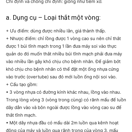
Chỉ định và chống chỉ định: giống như tiêm xơ.
a. Dụng cụ – Loại thắt một vòng:
+ Ưu điểm: dùng được nhiều lằn, giá thành thấp.
+ Nhược điểm: chỉ lồng được 1 vòng cao su nên chỉ thắt
được 1 búi tĩnh mạch trong 1 lần đưa máy soi vào thực
quản do đó muốn thắt nhiều búi tĩnh mạch phải đưa máy
vào nhiều lần gây khó chịu cho bệnh nhân. Để giảm bớt
khó chịu cho bệnh nhân có thể đặt một ống nhựa cứng
vào trước (overtube) sau đó mới luồn ống nội soi vào.
+ Cấu tạo gồm:
• 3 vòng nhựa có đường kính khác nhau, lồng vào nhau.
Trong lòng vòng 3 (vòng trong cùng) có rănh mấu để luồn
dây dẫn vào và bôn ngoài được lồng vào vòng cao su để
thắt tĩnh mạch.
• Một dây nhựa đầu có mẩu dài 2m luồn qua kênh hoạt
động của máy và luồn qua rãnh trong của vòng 3, mấu