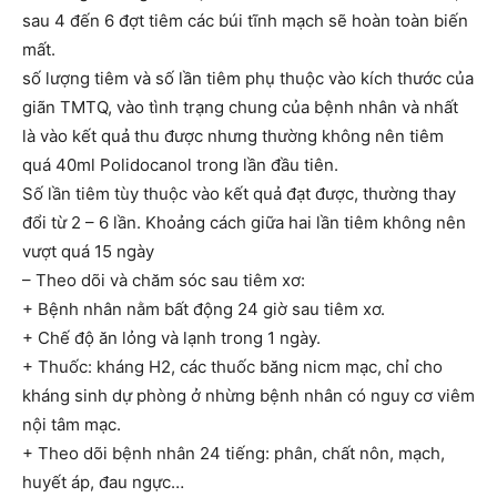
sau 4 đến 6 đợt tiêm các búi tĩnh mạch sẽ hoàn toàn biến
mất.
số lượng tiêm và số lần tiêm phụ thuộc vào kích thước của
giãn TMTQ, vào tình trạng chung của bệnh nhân và nhất
là vào kết quả thu được nhưng thường không nên tiêm
quá 40ml Polidocanol trong lần đầu tiên.
Số lần tiêm tùy thuộc vào kết quả đạt được, thường thay
đổi từ 2 – 6 lần. Khoảng cách giữa hai lần tiêm không nên
vượt quá 15 ngày
– Theo dõi và chăm sóc sau tiêm xơ:
+ Bệnh nhân nằm bất động 24 giờ sau tiêm xơ.
+ Chế độ ăn lỏng và lạnh trong 1 ngày.
+ Thuốc: kháng H2, các thuốc băng nicm mạc, chỉ cho
kháng sinh dự phòng ở nhừng bệnh nhân có nguy cơ viêm
nội tâm mạc.
+ Theo dõi bệnh nhân 24 tiếng: phân, chất nôn, mạch,
huyết áp, đau ngực…