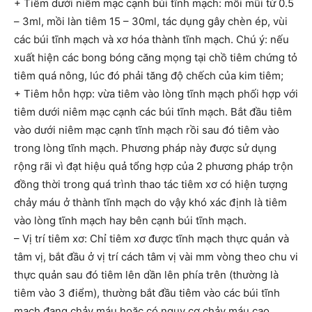
+ Tiêm dưới niêm mạc cạnh búi tĩnh mạch: mỗi mũi từ 0.5
– 3ml, mồi làn tiêm 15 – 30ml, tác dụng gây chèn ép, vùi
các búi tĩnh mạch và xơ hóa thành tĩnh mạch. Chú ý: nếu
xuất hiện các bong bóng căng mọng tại chồ tiêm chứng tỏ
tiêm quá nông, lúc đó phải tăng độ chếch của kim tiêm;
+ Tiêm hỗn hợp: vừa tiêm vào lòng tĩnh mạch phối hợp với
tiêm dưới niêm mạc cạnh các búi tĩnh mạch. Bắt đầu tiêm
vào dưới niêm mạc cạnh tĩnh mạch rồi sau đó tiêm vào
trong lòng tĩnh mạch. Phương pháp này được sử dụng
rộng rãi vì đạt hiệu quả tổng hợp của 2 phương pháp trộn
đồng thời trong quá trình thao tác tiêm xơ có hiện tượng
chảy máu ở thành tĩnh mạch do vậy khó xác định là tiêm
vào lòng tĩnh mạch hay bên cạnh búi tĩnh mạch.
– Vị trí tiêm xơ: Chỉ tiêm xơ được tĩnh mạch thực quản và
tâm vị, bắt đầu ở vị trí cách tâm vị vài mm vòng theo chu vi
thực quản sau đó tiêm lên dần lên phía trên (thường là
tiêm vào 3 điểm), thường bắt đầu tiêm vào các búi tĩnh
mạch đang chảy máu hoặc có nguy cơ chảy máu cao.