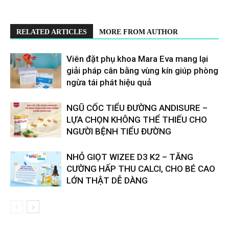
RELATED ARTICLES
MORE FROM AUTHOR
Viên đặt phụ khoa Mara Eva mang lại
giải pháp cân bằng vùng kín giúp phòng
ngừa tái phát hiệu quả
​​NGŨ CỐC TIỂU ĐƯỜNG ANDISURE –
LỰA CHỌN KHÔNG THỂ THIẾU CHO
NGƯỜI BỆNH TIỂU ĐƯỜNG
NHỎ GIỌT WIZEE D3 K2 – TĂNG
CƯỜNG HẤP THU CALCI, CHO BÉ CAO
LỚN THẬT DỄ DÀNG