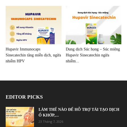
Hupavir Immunocaps
Dung dịch Súc họng – Súc miệng
Sinecatechin tăng miễn dịch, ngừa
Hupavir Sinecatechin ngừa
nhiễm HPV
nhiễm...
EDITOR PICKS
LÀM THẾ NÀO ĐỂ HỖ TRỢ TÁI TẠO DỊCH
Ổ KHỚP,...
23 Tháng 7, 2026