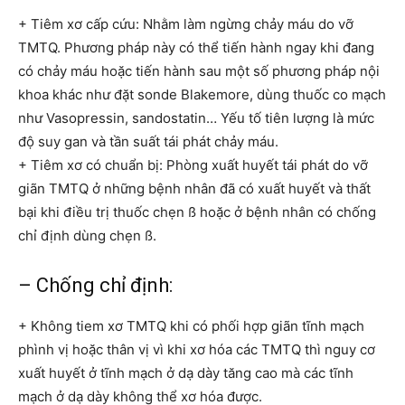
+ Tiêm xơ cấp cứu: Nhằm làm ngừng chảy máu do vỡ
TMTQ. Phương pháp này có thể tiến hành ngay khi đang
có chảy máu hoặc tiến hành sau một số phương pháp nội
khoa khác như đặt sonde Blakemore, dùng thuốc co mạch
như Vasopressin, sandostatin… Yếu tố tiên lượng là mức
độ suy gan và tần suất tái phát chảy máu.
+ Tiêm xơ có chuẩn bị: Phòng xuất huyết tái phát do vỡ
giãn TMTQ ở những bệnh nhân đã có xuất huyết và thất
bại khi điều trị thuốc chẹn ß hoặc ở bệnh nhân có chống
chỉ định dùng chẹn ß.
– Chống chỉ định:
+ Không tiem xơ TMTQ khi có phối hợp giãn tĩnh mạch
phình vị hoặc thân vị vì khi xơ hóa các TMTQ thì nguy cơ
xuất huyết ở tĩnh mạch ở dạ dày tăng cao mà các tĩnh
mạch ở dạ dày không thể xơ hóa được.