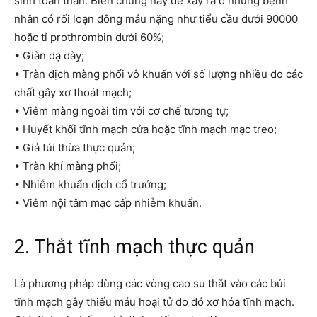
sinh toàn thân. Biến chứng này dề xảy ra ở những bệnh
nhân có rối loạn đông máu nặng như tiểu cầu dưới 90000
hoặc tỉ prothrombin dưới 60%;
• Giàn dạ dày;
• Tràn dịch màng phổi vô khuẩn với số lượng nhiều do các
chất gây xơ thoát mạch;
• Viêm màng ngoài tim với cơ chế tương tự;
• Huyết khối tĩnh mạch cửa hoặc tĩnh mạch mạc treo;
• Giả túi thừa thực quản;
• Tràn khí màng phổi;
• Nhiễm khuẩn dịch cổ trướng;
• Viêm nội tâm mạc cấp nhiễm khuẩn.
2. Thắt tĩnh mạch thực quản
Là phương pháp dùng các vòng cao su thắt vào các búi
tĩnh mạch gây thiếu máu hoại tử do đó xơ hóa tĩnh mạch.