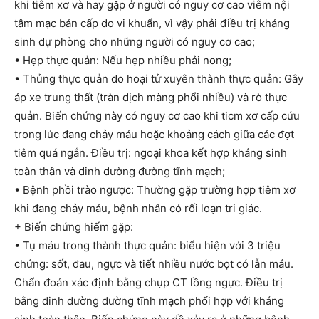
khi tiêm xơ và hay gặp ở người có nguy cơ cao viêm nội
tâm mạc bán cấp do vi khuẩn, vì vậy phải điều trị kháng
sinh dự phòng cho những người có nguy cơ cao;
• Hẹp thực quản: Nếu hẹp nhiều phải nong;
• Thủng thực quản do hoại tử xuyên thành thực quản: Gây
áp xe trung thất (tràn dịch màng phổi nhiều) và rò thực
quản. Biến chứng này có nguy cơ cao khi ticm xơ cấp cứu
trong lúc đang chảy máu hoặc khoảng cách giữa các đợt
tiêm quá ngắn. Điều trị: ngoại khoa kết hợp kháng sinh
toàn thân và dinh dường đường tĩnh mạch;
• Bệnh phồi trào ngược: Thường gặp trường hợp tiêm xơ
khi đang chảy máu, bệnh nhân có rối loạn tri giác.
+ Biến chứng hiếm gặp:
• Tụ máu trong thành thực quản: biểu hiện với 3 triệu
chứng: sốt, đau, ngực và tiết nhiều nước bọt có lẫn máu.
Chẩn đoán xác định bằng chụp CT lồng ngực. Điều trị
bằng dinh dường đường tĩnh mạch phối hợp với kháng