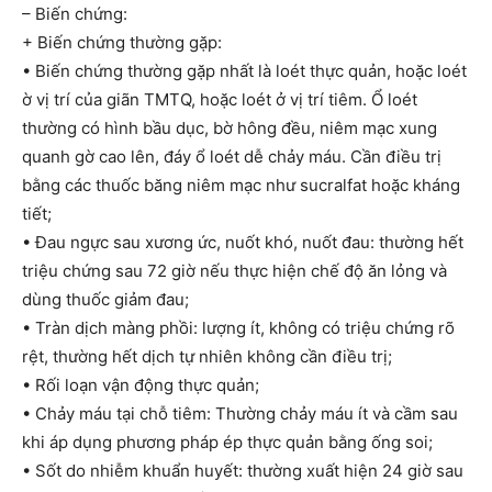
– Biến chứng:
+ Biến chứng thường gặp:
• Biến chứng thường gặp nhất là loét thực quản, hoặc loét
ờ vị trí của giãn TMTQ, hoặc loét ở vị trí tiêm. Ổ loét
thường có hình bầu dục, bờ hông đều, niêm mạc xung
quanh gờ cao lên, đáy ổ loét dễ chảy máu. Cần điều trị
bằng các thuốc băng niêm mạc như sucralfat hoặc kháng
tiết;
• Đau ngực sau xương ức, nuốt khó, nuốt đau: thường hết
triệu chứng sau 72 giờ nếu thực hiện chế độ ăn lỏng và
dùng thuốc giảm đau;
• Tràn dịch màng phồi: lượng ít, không có triệu chứng rõ
rệt, thường hết dịch tự nhiên không cần điều trị;
• Rối loạn vận động thực quản;
• Chảy máu tại chỗ tiêm: Thường chảy máu ít và cầm sau
khi áp dụng phương pháp ép thực quản bằng ống soi;
• Sốt do nhiễm khuẩn huyết: thường xuất hiện 24 giờ sau