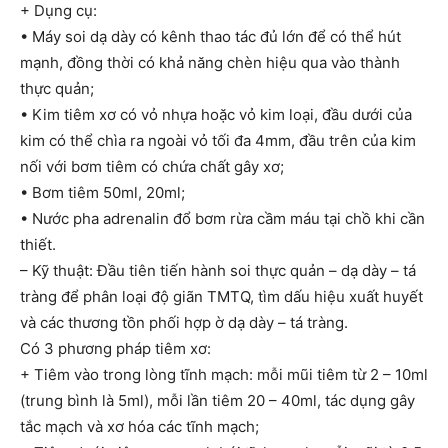
+ Dụng cụ:
• Máy soi dạ dày có kênh thao tác đủ lớn để có thể hút
mạnh, đồng thời có khả năng chèn hiệu qua vào thành
thực quản;
• Kim tiêm xơ có vỏ nhựa hoặc vỏ kim loại, đầu dưới của
kim có thể chìa ra ngoài vỏ tối đa 4mm, đầu trên của kim
nối với bơm tiêm có chứa chất gây xơ;
• Bơm tiêm 50ml, 20ml;
• Nước pha adrenalin đổ bơm rừa cầm máu tại chồ khi cần
thiết.
– Kỹ thuật: Đầu tiên tiến hành soi thực quản – dạ dày – tá
tràng để phân loại độ giãn TMTQ, tìm dấu hiệu xuất huyết
và các thương tồn phối hợp ờ dạ dày – tá tràng.
Có 3 phương pháp tiêm xơ:
+ Tiêm vào trong lòng tĩnh mạch: mỗi mũi tiêm từ 2 – 10ml
(trung bình là 5ml), mỗi lần tiêm 20 – 40ml, tác dụng gây
tắc mạch và xơ hóa các tĩnh mạch;