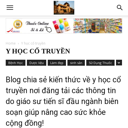
Home
Y học cổ truyền
Y HỌC CỔ TRUYỀN
Bệnh Học
Dược liệu
Làm đẹp
sinh sản
Sử Dụng Thuốc
Blog chia sẻ kiến thức về y học cổ
truyền nơi đăng tải các thông tin
do giáo sư tiến sĩ đầu ngành biên
soạn giúp nâng cao sức khỏe
cộng đồng!