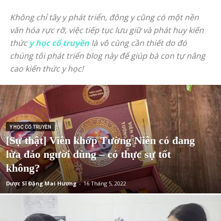
Không chỉ tây y phát triển, đông y cũng có một nền
văn hóa rực rỡ, việc tiếp tục lưu giữ và phát huy kiến
thức
y học cổ truyền
là vô cùng cần thiết do đó
chúng tôi phát triển blog này để giúp bà con tự nâng
cao kiến thức y học!
Y HỌC CỔ TRUYỀN
[Sự thật] Viên khớp Tường Niên có đang
lừa đảo người dùng – có thực sự tốt
không?
Dược Sĩ Đặng Mai Hương
-
16 Tháng 5, 2022