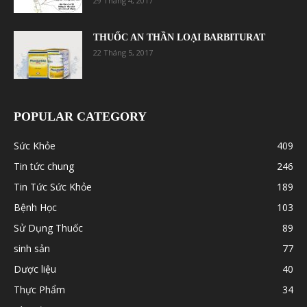
29 Tháng 4, 2017
THUỐC AN THẦN LOẠI BARBITURAT
22 Tháng 5, 2017
POPULAR CATEGORY
Sức Khỏe
409
Tin tức chung
246
Tin Tức Sức Khỏe
189
Bệnh Học
103
Sử Dụng Thuốc
89
sinh sản
77
Dược liệu
40
Thực Phẩm
34