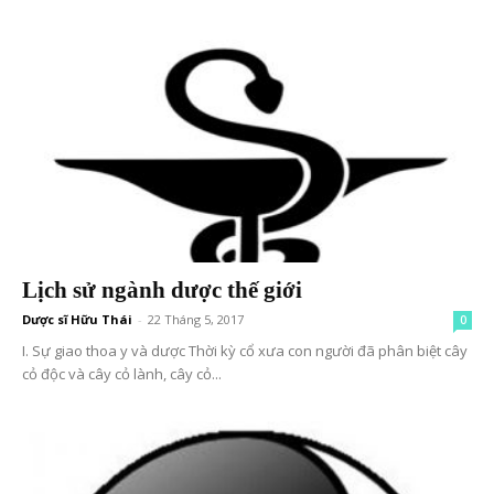
Lịch sử ngành dược thế giới
Dược sĩ Hữu Thái
-
22 Tháng 5, 2017
0
I. Sự giao thoa y và dược Thời kỳ cổ xưa con người đã phân biệt cây
cỏ độc và cây cỏ lành, cây cỏ...