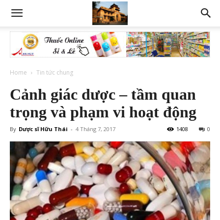
Home
Tin tức chung
Cảnh giác dược – tầm quan
trọng và phạm vi hoạt động
By
Dược sĩ Hữu Thái
-
4 Tháng 7, 2017
1408
0