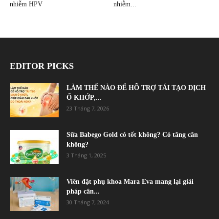
nhiễm HPV
nhiễm...
EDITOR PICKS
LÀM THẾ NÀO ĐỂ HỖ TRỢ TÁI TẠO DỊCH
Ổ KHỚP,...
23 Tháng 7, 2026
Sữa Babego Gold có tốt không? Có tăng cân
không?
3 Tháng 1, 2025
Viên đặt phụ khoa Mara Eva mang lại giải
pháp cân...
30 Tháng 7, 2024