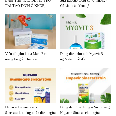
LÀM THẾ NÀO ĐỂ HỖ TRỢ
Sữa Babego Gold có tốt không?
TÁI TẠO DỊCH Ổ KHỚP,...
Có tăng cân không?
Viên đặt phụ khoa Mara Eva
Dung dịch nhỏ mắt Myovit 3
mang lại giải pháp cân...
ngừa đau mắt đỏ
Hupavir Immunocaps
Dung dịch Súc họng – Súc miệng
Sinecatechin tăng miễn dịch, ngừa
Hupavir Sinecatechin ngừa