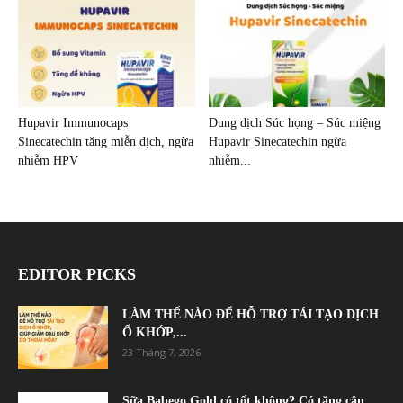
Hupavir Immunocaps
Dung dịch Súc họng – Súc miệng
Sinecatechin tăng miễn dịch, ngừa
Hupavir Sinecatechin ngừa
nhiễm HPV
nhiễm...
EDITOR PICKS
LÀM THẾ NÀO ĐỂ HỖ TRỢ TÁI TẠO DỊCH
Ổ KHỚP,...
23 Tháng 7, 2026
Sữa Babego Gold có tốt không? Có tăng cân