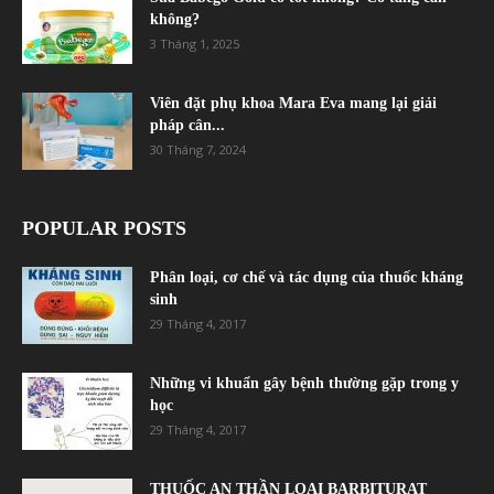
không?
3 Tháng 1, 2025
Viên đặt phụ khoa Mara Eva mang lại giải
pháp cân...
30 Tháng 7, 2024
POPULAR POSTS
Phân loại, cơ chế và tác dụng của thuốc kháng
sinh
29 Tháng 4, 2017
Những vi khuẩn gây bệnh thường gặp trong y
học
29 Tháng 4, 2017
THUỐC AN THẦN LOẠI BARBITURAT