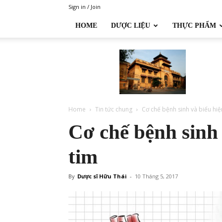
Sign in / Join
HOME
DƯỢC LIỆU
THỰC PHẨM
Đại
học
Dược
Hà
Nội
Home
Tin tức chung
Cơ chế bệnh sinh và biểu hiệ
Cơ chế bệnh sinh 
tim
By
Dược sĩ Hữu Thái
-
10 Tháng 5, 2017