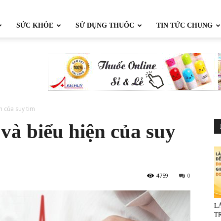
SỨC KHỎE
SỬ DỤNG THUỐC
TIN TỨC CHUNG
n của suy tim
và biểu hiện của suy
4759
0
L
TR