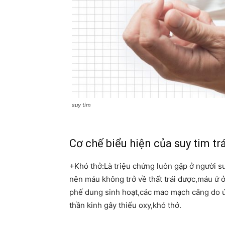
suy tim
Cơ chế biểu hiện của suy tim trá
+Khó thở:Là triệu chứng luôn gặp ở người suy
nên máu không trở về thất trái được,máu ứ ở
phế dung sinh hoạt,các mao mạch căng do ứ
thần kinh gây thiếu oxy,khó thở.