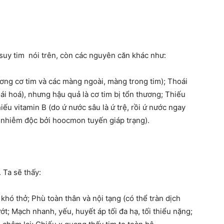
suy tim nói trên, còn các nguyên căn khác như:
ương cơ tim và các màng ngoài, màng trong tim); Thoái
ái hoá), nhưng hậu quả là cơ tim bị tổn thương; Thiếu
ếu vitamin B (do ứ nước sâu là ứ trệ, rồi ứ nước ngay
o nhiễm độc bởi hoocmon tuyến giáp trạng).
 Ta sẽ thấy:
hó thở; Phù toàn thân và nội tạng (có thể tràn dịch
t; Mạch nhanh, yếu, huyết áp tối đa hạ, tối thiểu nặng;