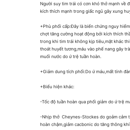
Người suy tim trái có cơn khó thở mạnh về đ
kích thích mạnh trong giấc ngủ gây xung huy
+Phù phổi cấp:Đây là biến chứng nguy hiểm 
chợt tăng cường hoạt động bởi kích thích t
trong khi tim trái không kịp tiêu,mặt khác t
thoát huyết tương,máu vào phế nang gây trà
muối nước do ứ trệ tuần hoàn.
+Giảm dung tích phổi:Do ứ máu,mất tính đàn
+Biểu hiện khác:
-Tốc độ tuần hoàn qua phổi giảm do ứ trệ m
-Nhịp thở Cheynes-Stockes do goảm cảm thụ
hoàn chậm,giảm cacbonic do tăng thông khí