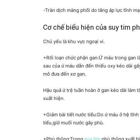
-Tràn dịch màng phổi do tăng áp lực tĩnh mạ
Cơ chế biểu hiện của suy tim ph
Chủ yếu là khu vực ngoại vi.
+Rối loạn chức phận gan:Ứ máu trong gan là
sau của ứ máu dẫn đến thiếu oxy kéo dài gây
mô đưa đến xơ gan.
Hậu quả ứ trệ tuần hoàn ở gan kéo dài làm 
xuất hiện.
+Giảm bài tiết nước tiểu:Do ứ máu ở hệ tĩn
tiểu,giữ muối nước gây phù.
+Phù thũng:Trong
suy tim
phù thũng xuất hi