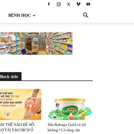
BỆNH HỌC
Block title
ÀM THẾ NÀO ĐỂ HỖ
Sữa Babego Gold có tốt
Ợ TÁI TẠO DỊCH Ổ
không? Có tăng cân