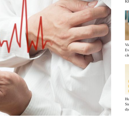
KH
Vi
Ev
cân
Hu
Si
dị