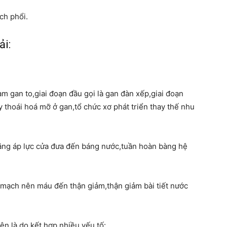
ch phổi.
ải:
m gan to,giai đoạn đầu gọi là gan đàn xếp,giai đoạn
 thoái hoá mỡ ở gan,tổ chức xơ phát triển thay thế nhu
tăng áp lực cửa đưa đến báng nước,tuần hoàn bàng hệ
h mạch nên máu đến thận giảm,thận giảm bài tiết nước
ện là do kết hợp nhiều yếu tố: