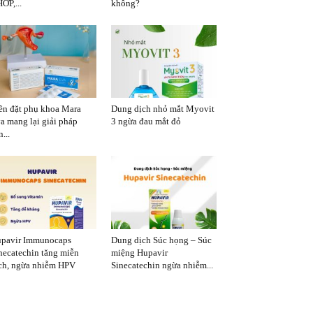
ỚP,...
không?
ên đặt phụ khoa Mara
Dung dịch nhỏ mắt Myovit
a mang lại giải pháp
3 ngừa đau mắt đỏ
...
pavir Immunocaps
Dung dịch Súc họng – Súc
necatechin tăng miễn
miệng Hupavir
ch, ngừa nhiễm HPV
Sinecatechin ngừa nhiễm...