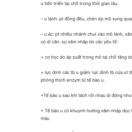
u tiến triển tại chỗ trong thời gian lâu.
– u lành: pt đồng đều, chèn ép mô xung qua
– u ác: pt nhiều nhánh chui vào mô lành, x
có di căn. sự xâm nhập do các yếu tố:
+ cơ học do áp suất trong mô tại chỗ tăng do
+ lực dính các tb u giảm: lực dính tb của ut 
phóng thích enzym từ tế bào u.
+Tế bào u sau khi tách rời nhau di động nh
+ Tế bào u có khuynh hướng xâm nhập dọc t
máu