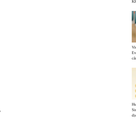
KH
Vi
Ev
cân
Hu
Si
ỳ
dị