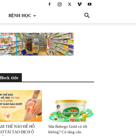
BỆNH HỌC
Block title
ÀM THẾ NÀO ĐỂ HỖ
Sữa Babego Gold có tốt
Ợ TÁI TẠO DỊCH Ổ
không? Có tăng cân