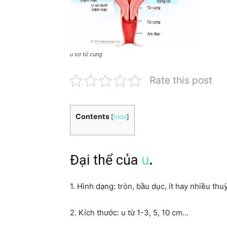
u xơ tử cung
Rate this post
Contents
[
hide
]
Đại thể của
u
.
1. Hình dạng: tròn, bầu dục, ít hay nhiều thu
2. Kích thước: u từ 1-3, 5, 10 cm…