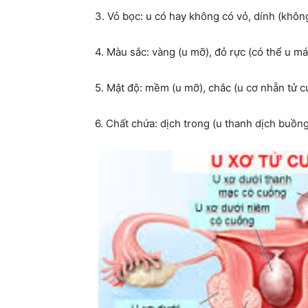
3. Vỏ bọc: u có hay không có vỏ, dính (khôn
4. Màu sắc: vàng (u mỡ), đỏ rực (có thể u m
5. Mật độ: mềm (u mỡ), chắc (u cơ nhẵn tử c
6. Chất chứa: dịch trong (u thanh dịch buồn