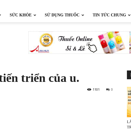
SỨC KHỎE
SỬ DỤNG THUỐC
TIN TỨC CHUNG
tiến triển của u.
1101
0
L
TR