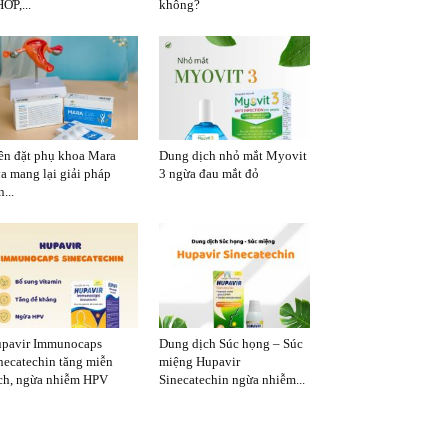
ỚP,...
không?
ên đặt phụ khoa Mara
Dung dịch nhỏ mắt Myovit
a mang lại giải pháp
3 ngừa đau mắt đỏ
...
pavir Immunocaps
Dung dịch Súc họng – Súc
necatechin tăng miễn
miệng Hupavir
ch, ngừa nhiễm HPV
Sinecatechin ngừa nhiễm...