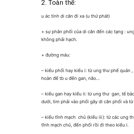
2. Toàn thể:
u ác tính di căn đi xa (u thứ phát)
+ sự phân phối của di căn đến các tạng : un
không phải hạch.
+ đường máu:
– kiểu phổi hay kiểu i: từ ung thư phế quản ,
hoàn để tb u đến gan, não…
– kiểu gan hay kiểu ii: từ ung thư gan, tế b
dưới, tim phải vào phổi gây di căn phổi và t
– kiểu tĩnh mạch chủ (kiểu iii): từ các ung 
tĩnh mạch chủ, đến phổi rồi đi theo kiểu i.