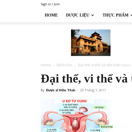
Sign in / Join
HOME
DƯỢC LIỆU
THỰC PHẨM
Đại
học
Dược
Hà
Nội
Home
Bệnh Học
Đại thể, vi thể và tiến triển của u.
Đại thể, vi thể và 
By
Dược sĩ Hữu Thái
-
20 Tháng 7, 2017