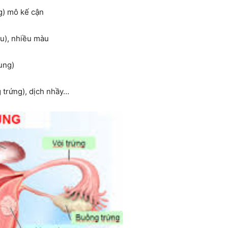
g) mô kế cận
áu), nhiều màu
ung)
g trứng), dịch nhầy…