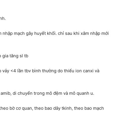
nh.
âm nhập mạch gây huyết khối. chỉ sau khi xâm nhập mới
 gia tăng sl tb
tb vảy <4 lần tbv bình thường do thiếu ion canxi và
ư amib, di chuyển trong mô đệm và mô quanh u.
heo bờ cơ quan, theo bao dây tkinh, theo bao mạch