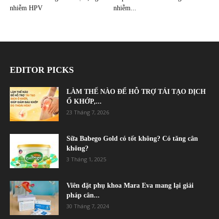
nhiễm HPV
nhiễm...
EDITOR PICKS
LÀM THẾ NÀO ĐỂ HỖ TRỢ TÁI TẠO DỊCH
Ổ KHỚP,...
23 Tháng 7, 2026
Sữa Babego Gold có tốt không? Có tăng cân
không?
3 Tháng 1, 2025
Viên đặt phụ khoa Mara Eva mang lại giải
pháp cân...
30 Tháng 7, 2024