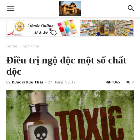
Home
Sức Khỏe
Điều trị ngộ độc một số chất
độc
By
Dược sĩ Hữu Thái
-
27 Tháng 7, 2017
1365
0