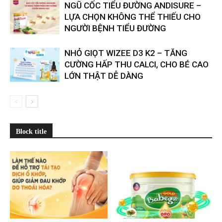
​​NGŨ CỐC TIỂU ĐƯỜNG ANDISURE –
LỰA CHỌN KHÔNG THỂ THIẾU CHO
NGƯỜI BỆNH TIỂU ĐƯỜNG
NHỎ GIỌT WIZEE D3 K2 – TĂNG
CƯỜNG HẤP THU CALCI, CHO BÉ CAO
LỚN THẬT DỄ DÀNG
Block title