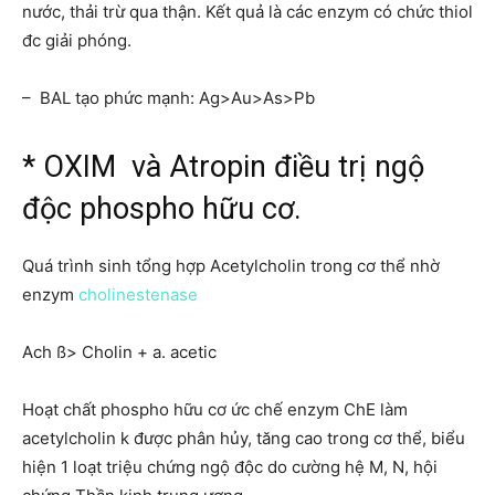
nước, thải trừ qua thận. Kết quả là các enzym có chức thiol
đc giải phóng.
– BAL tạo phức mạnh: Ag>Au>As>Pb
* OXIM và Atropin điều trị ngộ
độc phospho hữu cơ.
Quá trình sinh tổng hợp Acetylcholin trong cơ thể nhờ
enzym
cholinestenase
Ach ß> Cholin + a. acetic
Hoạt chất phospho hữu cơ ức chế enzym ChE làm
acetylcholin k được phân hủy, tăng cao trong cơ thể, biểu
hiện 1 loạt triệu chứng ngộ độc do cường hệ M, N, hội