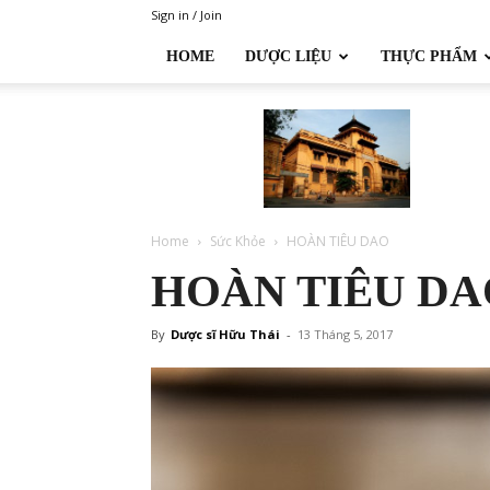
Sign in / Join
HOME
DƯỢC LIỆU
THỰC PHẨM
Đại
học
Dược
Hà
Nội
Home
Sức Khỏe
HOÀN TIÊU DAO
HOÀN TIÊU DA
By
Dược sĩ Hữu Thái
-
13 Tháng 5, 2017