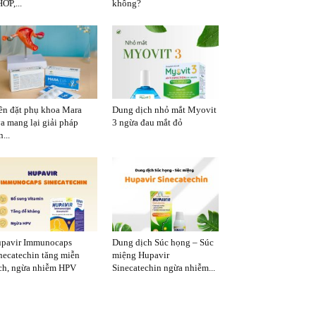
ỚP,...
không?
ên đặt phụ khoa Mara
Dung dịch nhỏ mắt Myovit
a mang lại giải pháp
3 ngừa đau mắt đỏ
...
pavir Immunocaps
Dung dịch Súc họng – Súc
necatechin tăng miễn
miệng Hupavir
ch, ngừa nhiễm HPV
Sinecatechin ngừa nhiễm...