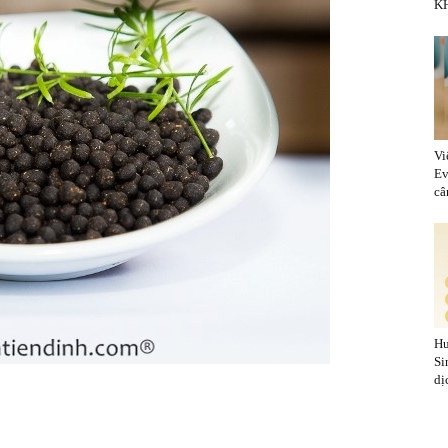
KH
Vi
Ev
cân
Hu
Si
dị