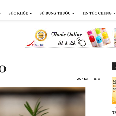
SỨC KHỎE
SỬ DỤNG THUỐC
TIN TỨC CHUNG
O
1169
0
L
TR