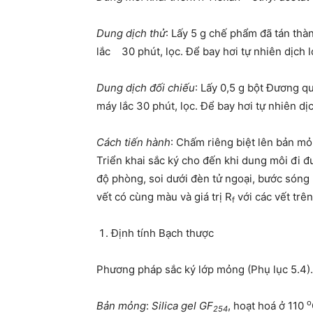
Dung dịch thử
: Lấy 5 g chế phẩm đã tán thà
lắc 30 phút, lọc. Để bay hơi tự nhiên dịch 
Dung dịch đối chiếu
: Lấy 0,5 g bột Đương 
máy lắc 30 phút, lọc. Để bay hơi tự nhiên d
Cách tiến hành
: Chấm riêng biệt lên bản mỏ
Triển khai sắc ký cho đến khi dung môi đi đ
độ phòng, soi dưới đèn tử ngoại, bước sóng
vết có cùng màu và giá trị R
với các vết trê
f
Định tính Bạch thược
Phương pháp sắc ký lớp mỏng (Phụ lục 5.4).
o
Bản mỏng
:
Silica gel GF
, hoạt hoá ở 110
254