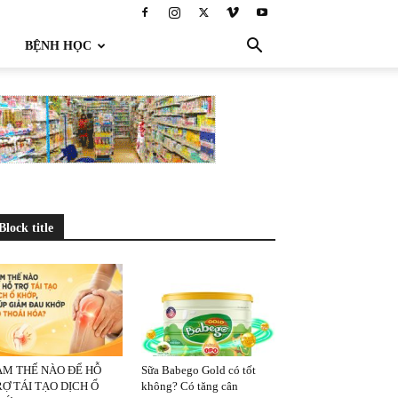
BỆNH HỌC
Block title
ÀM THẾ NÀO ĐỂ HỖ
Sữa Babego Gold có tốt
Ợ TÁI TẠO DỊCH Ổ
không? Có tăng cân