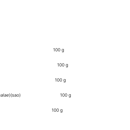
100 g
 100 g
 100 g
halae
)(sao) 100 g
00 g