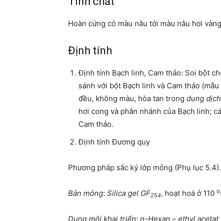
Tính chất
Hoàn cứng có màu nâu tới màu nâu hơi vàng, 
Định tính
Định tính Bạch linh, Cam thảo: Soi bột ch
sánh với bột Bạch linh và Cam thảo (mẫu
đều, không màu, hòa tan trong
dung dịch
hơi cong và phân nhánh của Bạch linh; các
Cam thảo.
Định tính Đương quy
Phương pháp sắc ký lớp mỏng (Phụ lục 5.4).
o
Bản mỏng
:
Silica gel GF
, hoạt hoá ở 110
254
Dung môi khai triển
:
n-Hexan – ethyl acetat