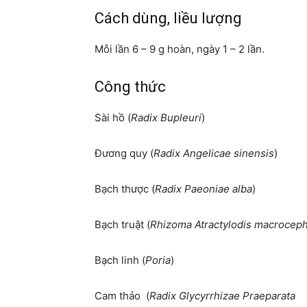
Cách dùng, liều l­­ượng
Mỗi lần 6 – 9 g hoàn, ngày 1 – 2 lần.
Công thức
Sài hồ (
Radix Bupleuri
) 
Đương quy (
Radix Angelicae sinensis
)
Bạch thược (
Radix Paeoniae alba
)
Bạch truật (
Rhizoma Atractylodis macrocep
Bạch linh (
Poria
) 1
Cam thảo (
Radix Glycyrrhizae Praeparata