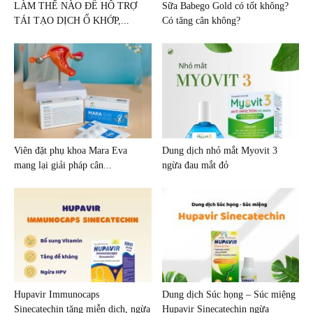
LÀM THẾ NÀO ĐỂ HỖ TRỢ
Sữa Babego Gold có tốt không?
TÁI TẠO DỊCH Ổ KHỚP,...
Có tăng cân không?
Viên đặt phụ khoa Mara Eva
Dung dịch nhỏ mắt Myovit 3
mang lại giải pháp cân...
ngừa đau mắt đỏ
Hupavir Immunocaps
Dung dịch Súc họng – Súc miệng
Sinecatechin tăng miễn dịch, ngừa
Hupavir Sinecatechin ngừa