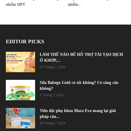
nhiễm HPV
nhiễm...
EDITOR PICKS
LÀM THẾ NÀO ĐỂ HỖ TRỢ TÁI TẠO DỊCH
Ổ KHỚP,...
23 Tháng 7, 2026
Sữa Babego Gold có tốt không? Có tăng cân
không?
3 Tháng 1, 2025
Viên đặt phụ khoa Mara Eva mang lại giải
pháp cân...
30 Tháng 7, 2024