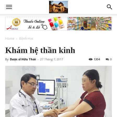
Home
Bệnh Học
Khám hệ thần kinh
By
Dược sĩ Hữu Thái
-
27 Tháng 7, 2017
1304
0