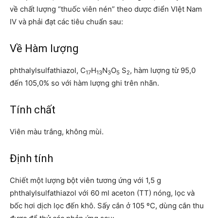
về chất lượng “thuốc viên nén” theo dược điển VIệt Nam
IV và phải đạt các tiêu chuẩn sau:
Về Hàm lượng
phthalylsulfathiazol, C
H
N
O
S
, hàm lượng từ 95,0
17
13
3
5
2
đến 105,0% so với hàm lượng ghi trên nhãn.
Tính chất
Viên màu trắng, không mùi.
Định tính
Chiết một lượng bột viên tương ứng với 1,5 g
phthalylsulfathiazol với 60 ml aceton (TT) nóng, lọc và
bốc hơi dịch lọc đến khô. Sấy cắn ở 105 ºC, dùng cắn thu