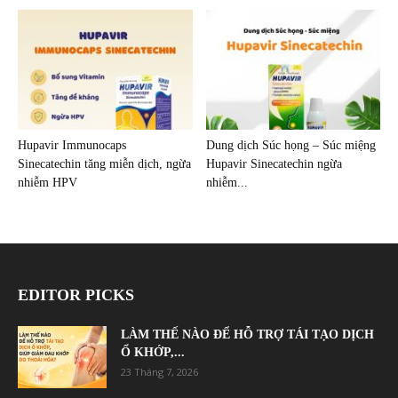
Hupavir Immunocaps
Dung dịch Súc họng – Súc miệng
Sinecatechin tăng miễn dịch, ngừa
Hupavir Sinecatechin ngừa
nhiễm HPV
nhiễm...
EDITOR PICKS
LÀM THẾ NÀO ĐỂ HỖ TRỢ TÁI TẠO DỊCH
Ổ KHỚP,...
23 Tháng 7, 2026