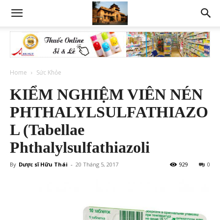
Home
Sức Khỏe
KIỂM NGHIỆM VIÊN NÉN
PHTHALYLSULFATHIAZO
L (Tabellae
Phthalylsulfathiazoli
By
Dược sĩ Hữu Thái
-
20 Tháng 5, 2017
929
0