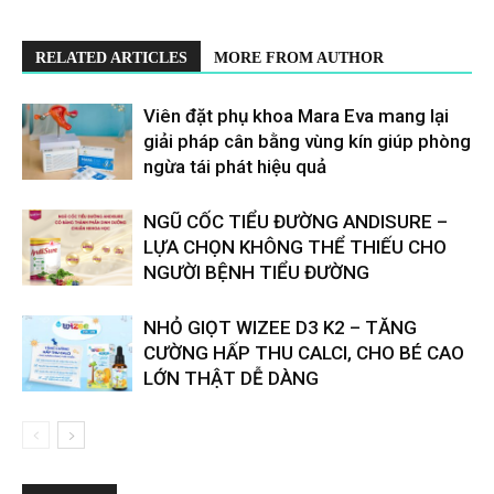
RELATED ARTICLES
MORE FROM AUTHOR
Viên đặt phụ khoa Mara Eva mang lại
giải pháp cân bằng vùng kín giúp phòng
ngừa tái phát hiệu quả
​​NGŨ CỐC TIỂU ĐƯỜNG ANDISURE –
LỰA CHỌN KHÔNG THỂ THIẾU CHO
NGƯỜI BỆNH TIỂU ĐƯỜNG
NHỎ GIỌT WIZEE D3 K2 – TĂNG
CƯỜNG HẤP THU CALCI, CHO BÉ CAO
LỚN THẬT DỄ DÀNG