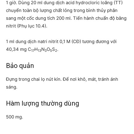
1 giờ. Dùng 20 ml dung dịch acid hydrocloric loãng (TT)
chuyển toàn bộ lượng chất lỏng trong bình thủy phân
sang một cốc dung tích 200 ml. Tiến hành chuẩn độ bằng
nitrit (Phụ lục 10.4).
1 ml dung dịch natri nitrit 0,1 M (CĐ) tương đương với
40,34 mg C
H
N
O
S
.
17
13
3
5
2
Bảo quản
Đựng trong chai lọ nút kín. Để nơi khô, mát, tránh ánh
sáng.
Hàm lượng thường dùng
500 mg.