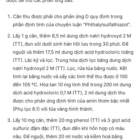
được để thử các phản ứng sau:
Cắn thu được phải cho phản ứng D quy định trong
phần định tính của chuyên luận “Phthalylsulfathiazol”.
Lấy 1 g cắn, thêm 8,5 ml dung dịch natri hydroxyd 2 M
(TT), đun sôi dưới sinh hàn hồi lưu trong 30 phút. Để
nguội và thêm 17,5 ml dung dịch acid hydrocloric loãng
(TT). Lắc kỹ và lọc. Trung hòa dịch lọc bằng dung dịch
natri hydroxyd 2 M (TT). Lọc, rửa tủa bằng nước. Kết
tinh lại bằng nước và sấy các tinh thể thu được ở 100
đến 105 ºC. Hòa tan 10 mg tinh thể trong 200 ml dung
dịch acid hydrocloric 0,1 M (TT), 2 ml dung dịch thu
được cho phản ứng định tính của amin thơm bậc nhất
(Phụ lục 8.1) với tủa vàng hình thành.
Lấy 10 mg cắn, thêm 20 mg phenol (TT) và 3 giọt acid
sulfuric đậm đặc (TT), đun đến khi hỗn hợp có màu
nâu. Để nguội, thêm 20 ml nước và kiềm hoá bằng