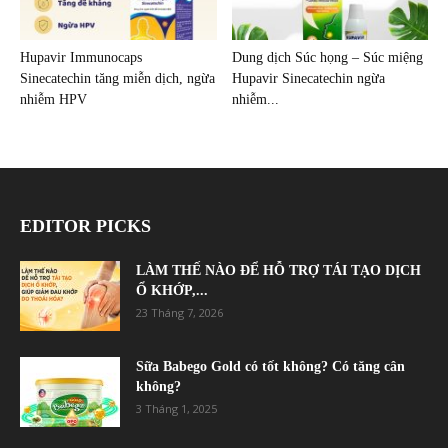
Hupavir Immunocaps
Dung dịch Súc họng – Súc miệng
Sinecatechin tăng miễn dịch, ngừa
Hupavir Sinecatechin ngừa
nhiễm HPV
nhiễm...
EDITOR PICKS
LÀM THẾ NÀO ĐỂ HỖ TRỢ TÁI TẠO DỊCH
Ổ KHỚP,...
23 Tháng 7, 2026
Sữa Babego Gold có tốt không? Có tăng cân
không?
3 Tháng 1, 2025