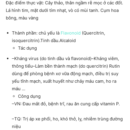
Đặc điểm thực vật: Cây thảo, thân ngầm rễ mọc ở các đốt.
Lá hình tim, mặt dưới tím nhạt, vò có mùi tanh. Cụm hoa
bông, màu vàng
Thành phần: chủ yếu là
Flavonoid
(Quercitrin,
isoquercitrin).Tinh dầu.Alcaloid
Tác dụng
–Kháng virus (do tinh dầu và flavonoid)–Kháng viêm,
thông tiểu–Làm bền thành mạch (do quercitrin) Rutin
dùng để phòng bệnh xơ vữa động mạch, điều trị suy
yếu tĩnh mạch, xuất huyết như chảy máu cam, ho ra
máu …
Công dụng
–VN: Đau mắt đỏ, bệnh trĩ, rau ăn cung cấp vitamin P.
–TQ: Trị áp xe phổi, ho, khó thở, lỵ, nhiễm trùng đường
niệu