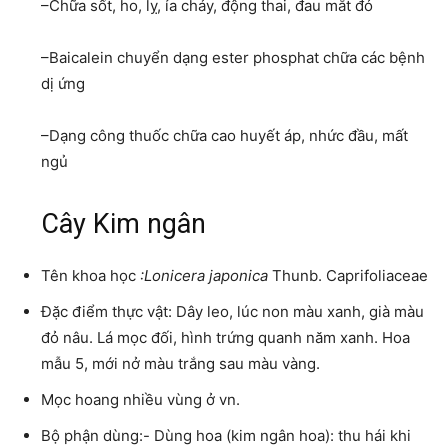
–Chữa sốt, ho, lỵ, ỉa chảy, động thai, đau mắt đỏ
–Baicalein chuyển dạng ester phosphat chữa các bệnh
dị ứng
–Dạng công thuốc chữa cao huyết áp, nhức đầu, mất
ngủ
Cây Kim ngân
Tên khoa học
:Lonicera japonica
Thunb. Caprifoliaceae
Đặc điểm thực vật: Dây leo, lúc non màu xanh, già màu
đỏ nâu. Lá mọc đối, hình trứng quanh năm xanh. Hoa
mẫu 5, mới nở màu trắng sau màu vàng.
Mọc hoang nhiều vùng ở vn.
Bộ phận dùng:- Dùng hoa (kim ngân hoa): thu hái khi