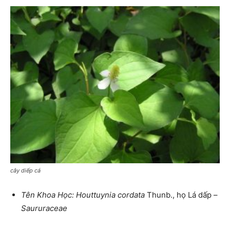
cây diếp cá
Tên Khoa Học
: Houttuynia cordata
Thunb., họ Lá dấp –
Saururaceae