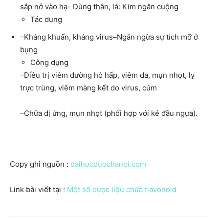
sắp nở vào hạ- Dùng thân, lá: Kim ngân cuộng
Tác dụng
–Kháng khuẩn, kháng virus–Ngăn ngừa sự tích mỡ ở
bụng
Công dụng
–Điều trị viêm đường hô hấp, viêm da, mụn nhọt, lỵ
trực trùng, viêm màng kết do virus, cúm
–Chữa dị ứng, mụn nhọt (phối hợp với ké đầu ngựa).
Copy ghi nguồn :
daihocduochanoi.com
Link bài viết tại :
Một số dược liệu chứa flavonoid