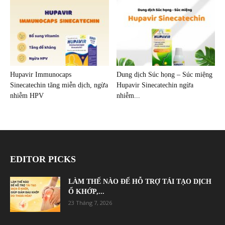
Hupavir Immunocaps
Dung dịch Súc họng – Súc miệng
Sinecatechin tăng miễn dịch, ngừa
Hupavir Sinecatechin ngừa
nhiễm HPV
nhiễm...
EDITOR PICKS
LÀM THẾ NÀO ĐỂ HỖ TRỢ TÁI TẠO DỊCH
Ổ KHỚP,...
23 Tháng 7, 2026