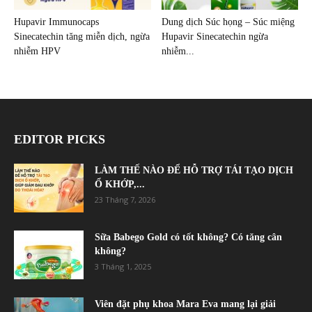
Hupavir Immunocaps
Dung dịch Súc họng – Súc miệng
Sinecatechin tăng miễn dịch, ngừa
Hupavir Sinecatechin ngừa
nhiễm HPV
nhiễm...
EDITOR PICKS
LÀM THẾ NÀO ĐỂ HỖ TRỢ TÁI TẠO DỊCH
Ổ KHỚP,...
23 Tháng 7, 2026
Sữa Babego Gold có tốt không? Có tăng cân
không?
3 Tháng 1, 2025
Viên đặt phụ khoa Mara Eva mang lại giải