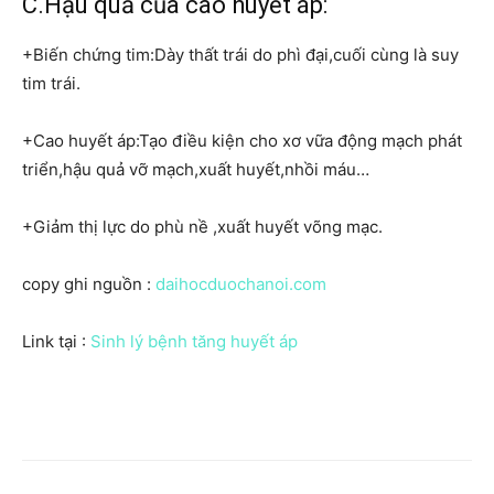
C.Hậu quả của cao huyết áp:
+Biến chứng tim:Dày thất trái do phì đại,cuối cùng là suy
tim trái.
+Cao huyết áp:Tạo điều kiện cho xơ vữa động mạch phát
triển,hậu quả vỡ mạch,xuất huyết,nhồi máu…
+Giảm thị lực do phù nề ,xuất huyết võng mạc.
copy ghi nguồn :
daihocduochanoi.com
Link tại :
Sinh lý bệnh tăng huyết áp