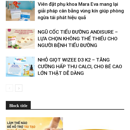
Viên đặt phụ khoa Mara Eva mang lại
giải pháp cân bằng vùng kín giúp phòng
ngừa tái phát hiệu quả
​​NGŨ CỐC TIỂU ĐƯỜNG ANDISURE –
LỰA CHỌN KHÔNG THỂ THIẾU CHO
NGƯỜI BỆNH TIỂU ĐƯỜNG
NHỎ GIỌT WIZEE D3 K2 – TĂNG
CƯỜNG HẤP THU CALCI, CHO BÉ CAO
LỚN THẬT DỄ DÀNG
Block title