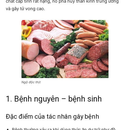
chất cấp tính rất nặng, nó phá huỷ thần kinh trung ương
và gây tử vong cao.
Ngộ độc thịt
1. Bệnh nguyên – bệnh sinh
Đặc điểm của tác nhân gây bệnh
Bệnh thường xảy ra khi dùng thức ăn dự trữ như đồ