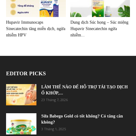
Hupavir Immunocaps
Dung dịch Súc họng – Súc miệng
Sinecatechin tăng miễn dịch, ngừa
Hupavir Sinecatechin ngừa
nhiễm HPV
nhiễm...
EDITOR PICKS
LÀM THẾ NÀO ĐỂ HỖ TRỢ TÁI TẠO DỊCH
Ổ KHỚP,...
23 Tháng 7, 2026
Sữa Babego Gold có tốt không? Có tăng cân
không?
3 Tháng 1, 2025