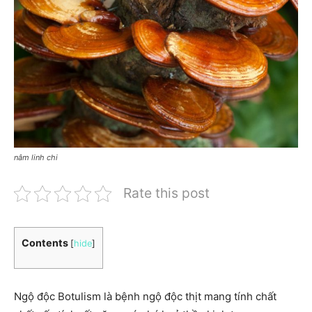
nâm linh chi
Rate this post
Contents
[
hide
]
Ngộ độc Botulism là bệnh ngộ độc thịt mang tính chất