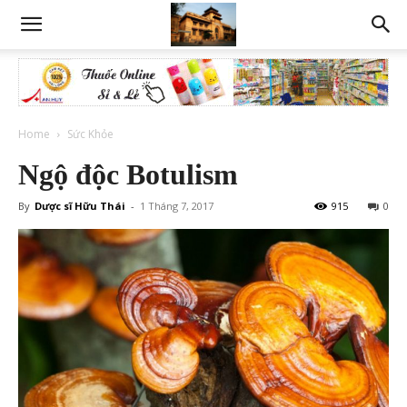
Home
Sức Khỏe
Ngộ độc Botulism
By
Dược sĩ Hữu Thái
-
1 Tháng 7, 2017
915
0