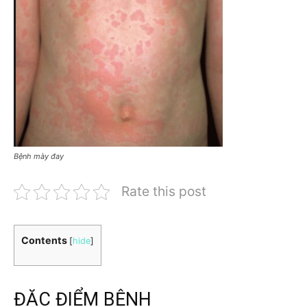
Bệnh mày đay
Rate this post
Contents
[
hide
]
ĐẶC ĐIỂM BỆNH