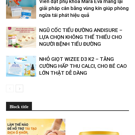
Viên đặt phụ khoa Mara Eva mang lại
giải pháp cân bằng vùng kín giúp phòng
ngừa tái phát hiệu quả
​​NGŨ CỐC TIỂU ĐƯỜNG ANDISURE –
LỰA CHỌN KHÔNG THỂ THIẾU CHO
NGƯỜI BỆNH TIỂU ĐƯỜNG
NHỎ GIỌT WIZEE D3 K2 – TĂNG
CƯỜNG HẤP THU CALCI, CHO BÉ CAO
LỚN THẬT DỄ DÀNG
Block title