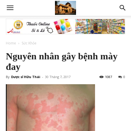
Home
Sức Khỏe
Nguyên nhân gây bệnh mày
đay
By
Dược sĩ Hữu Thái
-
30 Tháng 7, 2017
1087
0