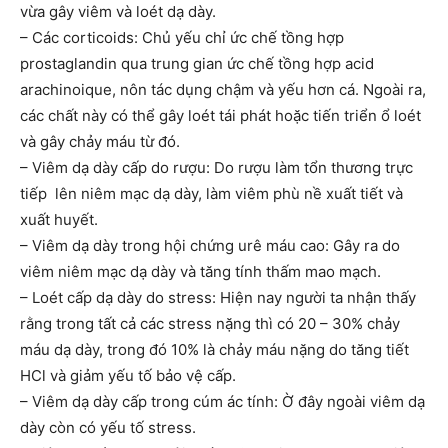
vừa gây viêm và loét dạ dày.
– Các corticoids: Chủ yếu chỉ ức chế tồng hợp
prostaglandin qua trung gian ức chế tồng hợp acid
arachinoique, nôn tác dụng chậm và yếu hơn cá. Ngoài ra,
các chất này có thể gây loét tái phát hoặc tiến triển ổ loét
và gây chảy máu từ đó.
– Viêm dạ dày cấp do rượu: Do rượu làm tổn thương trực
tiếp lên niêm mạc dạ dày, làm viêm phù nề xuất tiết và
xuất huyết.
– Viêm dạ dày trong hội chứng urê máu cao: Gây ra do
viêm niêm mạc dạ dày và tăng tính thấm mao mạch.
– Loét cấp dạ dày do stress: Hiện nay người ta nhận thấy
rằng trong tất cả các stress nặng thì có 20 – 30% chảy
máu dạ dày, trong đó 10% là chảy máu nặng do tăng tiết
HCl và giảm yếu tố bảo vệ cấp.
– Viêm dạ dày cấp trong cúm ác tính: Ờ đây ngoài viêm dạ
dày còn có yếu tố stress.