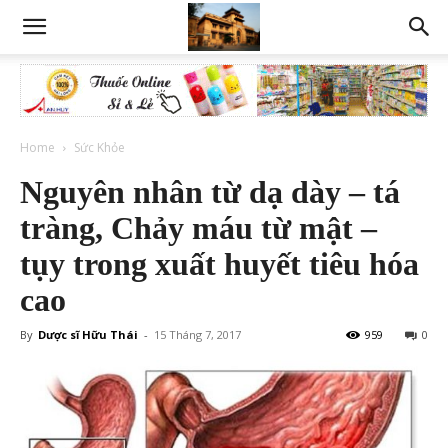
Home
Sức Khỏe
Nguyên nhân từ dạ dày – tá
tràng, Chảy máu từ mật –
tụy trong xuất huyết tiêu hóa
cao
By
Dược sĩ Hữu Thái
-
15 Tháng 7, 2017
959
0