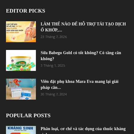
EDITOR PICKS
LÀM THẾ NÀO ĐỂ HỖ TRỢ TÁI TẠO DỊCH
Ổ KHỚP,...
23 Tháng 7, 2026
Sữa Babego Gold có tốt không? Có tăng cân
không?
3 Tháng 1, 2025
Viên đặt phụ khoa Mara Eva mang lại giải
pháp cân...
30 Tháng 7, 2024
POPULAR POSTS
Phân loại, cơ chế và tác dụng của thuốc kháng