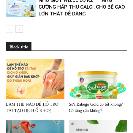
NHỎ GIỌT WIZEE D3 K2 – TĂNG
CƯỜNG HẤP THU CALCI, CHO BÉ CAO
LỚN THẬT DỄ DÀNG
Block title
LÀM THẾ NÀO ĐỂ HỖ TRỢ
Sữa Babego Gold có tốt không?
TÁI TẠO DỊCH Ổ KHỚP,...
Có tăng cân không?