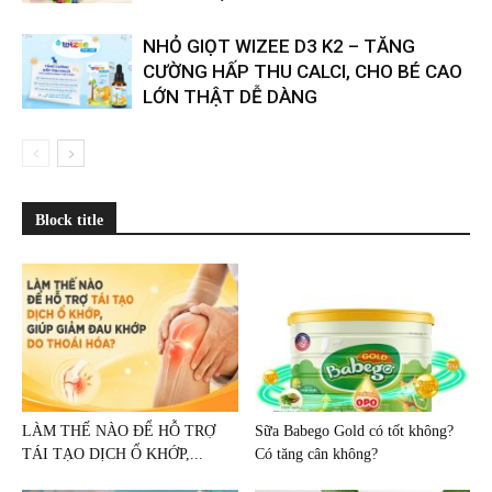
NHỎ GIỌT WIZEE D3 K2 – TĂNG
CƯỜNG HẤP THU CALCI, CHO BÉ CAO
LỚN THẬT DỄ DÀNG
Block title
LÀM THẾ NÀO ĐỂ HỖ TRỢ
Sữa Babego Gold có tốt không?
TÁI TẠO DỊCH Ổ KHỚP,...
Có tăng cân không?