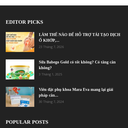
EDITOR PICKS
LÀM THẾ NÀO ĐỂ HỖ TRỢ TÁI TẠO DỊCH
Ổ KHỚP,...
23 Tháng 7, 2026
Sữa Babego Gold có tốt không? Có tăng cân
không?
3 Tháng 1, 2025
Viên đặt phụ khoa Mara Eva mang lại giải
pháp cân...
30 Tháng 7, 2024
POPULAR POSTS