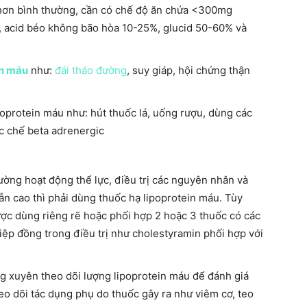
hơn bình thường, cần có chế độ ăn chứa <300mg
, acid béo không bão hòa 10-25%, glucid 50-60% và
in máu
như:
đái tháo đường
, suy giáp, hội chứng thận
oprotein máu như: hút thuốc lá, uống rượu, dùng các
ức chế beta adrenergic
ường hoạt động thể lực, điều trị các nguyên nhân và
ẫn cao thì phải dùng thuốc hạ lipoprotein máu. Tùy
ược dùng riêng rẽ hoặc phối hợp 2 hoặc 3 thuốc có các
iệp đồng trong điều trị như cholestyramin phối hợp với
ờng xuyên theo dõi lượng lipoprotein máu để đánh giá
eo dõi tác dụng phụ do thuốc gây ra như viêm cơ, teo