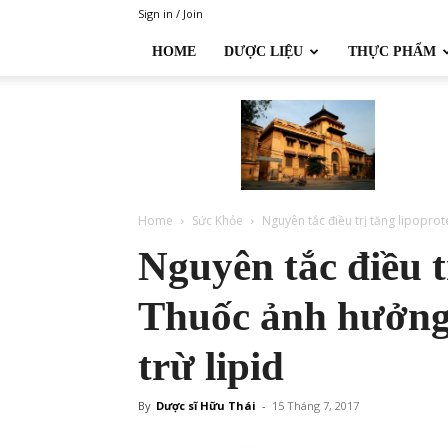
Sign in / Join
HOME
DƯỢC LIỆU
THỰC PHẨM
Đại
học
Dược
Hà
Nội
Home
Sức Khỏe
Nguyên tắc điều trị tăng lipoprot
Nguyên tắc điều t
Thuốc ảnh hưởng 
trừ lipid
By
Dược sĩ Hữu Thái
-
15 Tháng 7, 2017