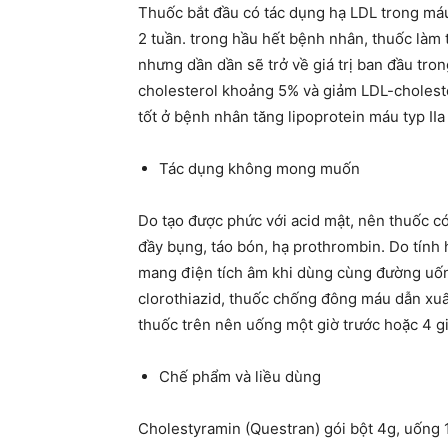
Thuốc bắt đầu có tác dụng hạ LDL trong máu
2 tuần. trong hầu hết bệnh nhân, thuốc làm tă
nhưng dần dần sẽ trở về giá trị ban đầu tro
cholesterol khoảng 5% và giảm LDL-choleste
tốt ở bệnh nhân tăng lipoprotein máu typ IIa
Tác dụng không mong muốn
Do tạo được phức với acid mật, nên thuốc có
đầy bụng, táo bón, hạ prothrombin. Do tính
mang điện tích âm khi dùng cùng đường uống
clorothiazid, thuốc chống đông máu dẫn xuấ
thuốc trên nên uống một giờ trước hoặc 4 g
Chế phẩm và liều dùng
Cholestyramin (Questran) gói bột 4g, uống 1