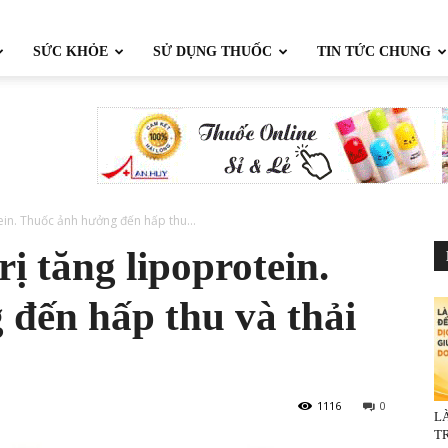
SỨC KHỎE
SỬ DỤNG THUỐC
TIN TỨC CHUNG
ein. Thuốc ảnh hưởng đến hấp thu...
rị tăng lipoprotein.
đến hấp thu và thải
1116
0
L
TR