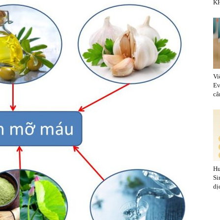
KH
Vi
Ev
cân
Hu
Si
dị