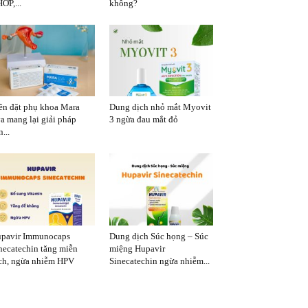
ỚP,...
không?
ên đặt phụ khoa Mara
Dung dịch nhỏ mắt Myovit
a mang lại giải pháp
3 ngừa đau mắt đỏ
...
pavir Immunocaps
Dung dịch Súc họng – Súc
necatechin tăng miễn
miệng Hupavir
ch, ngừa nhiễm HPV
Sinecatechin ngừa nhiễm...