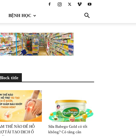
BỆNH HỌC
Block title
ÀM THẾ NÀO ĐỂ HỖ
Sữa Babego Gold có tốt
Ợ TÁI TẠO DỊCH Ổ
không? Có tăng cân