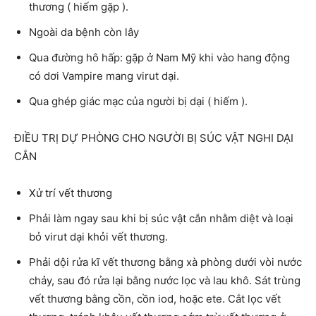
thương ( hiếm gặp ).
Ngoài da bệnh còn lây
Qua đường hô hấp: gặp ở Nam Mỹ khi vào hang động
có dơi Vampire mang virut dại.
Qua ghép giác mạc của người bị dại ( hiếm ).
ĐIỀU TRỊ DỰ PHÒNG CHO NGƯỜI BỊ SÚC VẬT NGHI DẠI
CẮN
Xử trí vết thương
Phải làm ngay sau khi bị súc vật cắn nhằm diệt và loại
bỏ virut dại khỏi vết thương.
Phải dội rửa kĩ vết thương bằng xà phòng dưới vòi nước
chảy, sau đó rửa lại bằng nước lọc và lau khô. Sát trùng
vết thương bằng cồn, cồn iod, hoặc ete. Cắt lọc vết