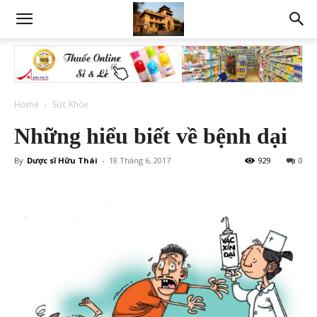
Home
Sức Khỏe
Những hiểu biết về bệnh dại
By
Dược sĩ Hữu Thái
-
18 Tháng 6, 2017
929
0