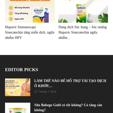
Hupavir Immunocaps
Dung dịch Súc họng – Súc miệng
Sinecatechin tăng miễn dịch, ngừa
Hupavir Sinecatechin ngừa
nhiễm HPV
nhiễm...
EDITOR PICKS
LÀM THẾ NÀO ĐỂ HỖ TRỢ TÁI TẠO DỊCH
Ổ KHỚP,...
23 Tháng 7, 2026
Sữa Babego Gold có tốt không? Có tăng cân
không?