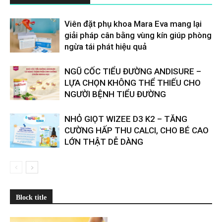
Viên đặt phụ khoa Mara Eva mang lại
giải pháp cân bằng vùng kín giúp phòng
ngừa tái phát hiệu quả
​​NGŨ CỐC TIỂU ĐƯỜNG ANDISURE –
LỰA CHỌN KHÔNG THỂ THIẾU CHO
NGƯỜI BỆNH TIỂU ĐƯỜNG
NHỎ GIỌT WIZEE D3 K2 – TĂNG
CƯỜNG HẤP THU CALCI, CHO BÉ CAO
LỚN THẬT DỄ DÀNG
Block title