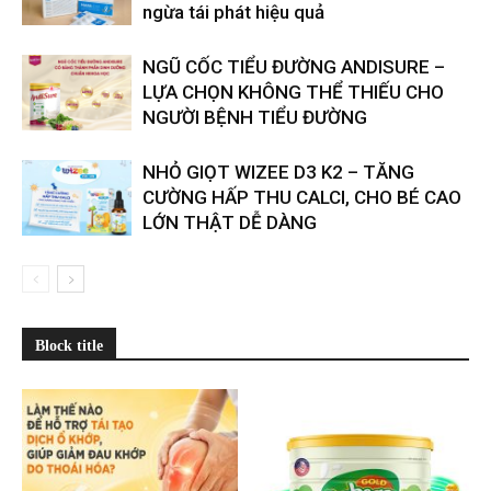
ngừa tái phát hiệu quả
​​NGŨ CỐC TIỂU ĐƯỜNG ANDISURE –
LỰA CHỌN KHÔNG THỂ THIẾU CHO
NGƯỜI BỆNH TIỂU ĐƯỜNG
NHỎ GIỌT WIZEE D3 K2 – TĂNG
CƯỜNG HẤP THU CALCI, CHO BÉ CAO
LỚN THẬT DỄ DÀNG
Block title