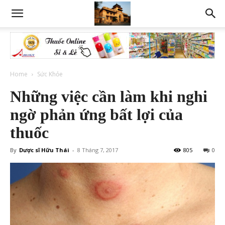
Home
Sức Khỏe
Những việc cần làm khi nghi
ngờ phản ứng bất lợi của
thuốc
By
Dược sĩ Hữu Thái
-
8 Tháng 7, 2017
805
0