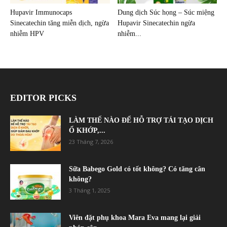
Hupavir Immunocaps
Dung dịch Súc họng – Súc miệng
Sinecatechin tăng miễn dịch, ngừa
Hupavir Sinecatechin ngừa
nhiễm HPV
nhiễm...
EDITOR PICKS
LÀM THẾ NÀO ĐỂ HỖ TRỢ TÁI TẠO DỊCH
Ổ KHỚP,...
23 Tháng 7, 2026
Sữa Babego Gold có tốt không? Có tăng cân
không?
3 Tháng 1, 2025
Viên đặt phụ khoa Mara Eva mang lại giải