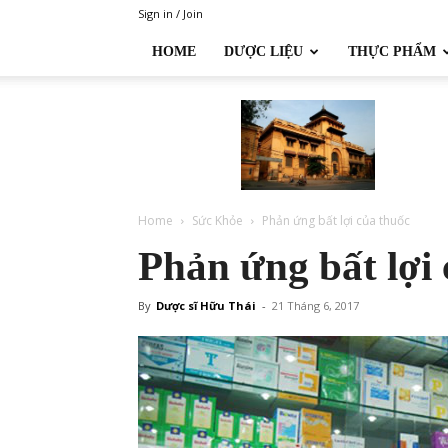
Sign in / Join
HOME
DƯỢC LIỆU
THỰC PHẨM
Đại
học
Dược
Hà
Nội
Home
Sức Khỏe
Phản ứng bất lợi của thuốc
Phản ứng bất lợi
By
Dược sĩ Hữu Thái
-
21 Tháng 6, 2017