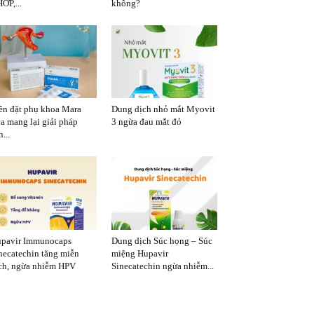
ỚP,...
không?
ên đặt phụ khoa Mara
Dung dịch nhỏ mắt Myovit
a mang lại giải pháp
3 ngừa đau mắt đỏ
...
pavir Immunocaps
Dung dịch Súc họng – Súc
necatechin tăng miễn
miệng Hupavir
ch, ngừa nhiễm HPV
Sinecatechin ngừa nhiễm...