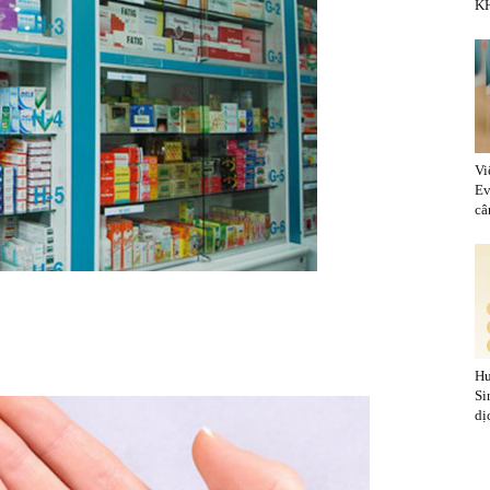
KH
Vi
Ev
cân
Hu
Si
dị