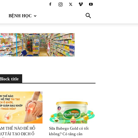
BỆNH HỌC
Block title
ÀM THẾ NÀO ĐỂ HỖ
Sữa Babego Gold có tốt
Ợ TÁI TẠO DỊCH Ổ
không? Có tăng cân