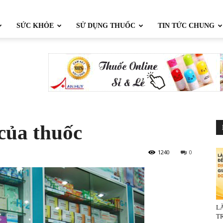
SỨC KHỎE
SỬ DỤNG THUỐC
TIN TỨC CHUNG
 của thuốc
1240
0
L
TR