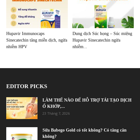
Hupavir Immunocaps
Dung dịch Súc họng – Súc miệng
Sinecatechin tăng miễn dịch, ngừa
Hupavir Sinecatechin ngừa
nhiễm HPV
nhiễm...
EDITOR PICKS
LÀM THẾ NÀO ĐỂ HỖ TRỢ TÁI TẠO DỊCH
Ổ KHỚP,...
23 Tháng 7, 2026
Sữa Babego Gold có tốt không? Có tăng cân
không?