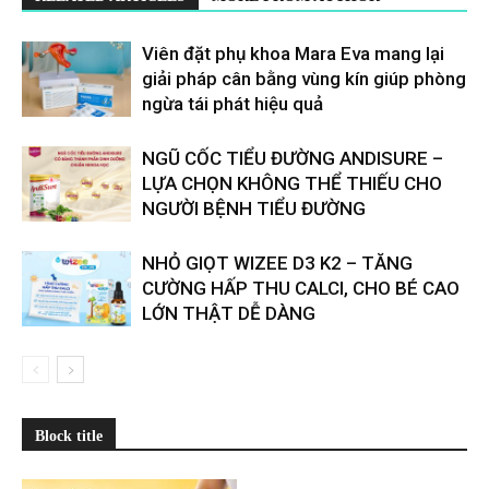
Viên đặt phụ khoa Mara Eva mang lại
giải pháp cân bằng vùng kín giúp phòng
ngừa tái phát hiệu quả
​​NGŨ CỐC TIỂU ĐƯỜNG ANDISURE –
LỰA CHỌN KHÔNG THỂ THIẾU CHO
NGƯỜI BỆNH TIỂU ĐƯỜNG
NHỎ GIỌT WIZEE D3 K2 – TĂNG
CƯỜNG HẤP THU CALCI, CHO BÉ CAO
LỚN THẬT DỄ DÀNG
Block title