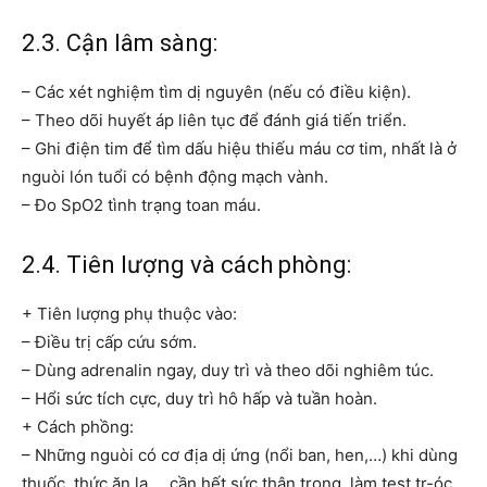
2.3. Cận lâm sàng:
– Các xét nghiệm tìm dị nguyên (nếu có điều kiện).
– Theo dõi huyết áp liên tục để đánh giá tiến triển.
– Ghi điện tim để tìm dấu hiệu thiếu máu cơ tim, nhất là ở
nguòi lón tuổi có bệnh động mạch vành.
– Đo SpO2 tình trạng toan máu.
2.4. Tiên lượng và cách phòng:
+ Tiên lượng phụ thuộc vào:
– Điều trị cấp cứu sớm.
– Dùng adrenalin ngay, duy trì và theo dõi nghiêm túc.
– Hổi sức tích cực, duy trì hô hấp và tuần hoàn.
+ Cách phồng:
– Những nguòi có cơ địa dị ứng (nổi ban, hen,…) khi dùng
thuốc, thức ăn lạ,… cần hết sức thân trọng, làm test tr-óc.