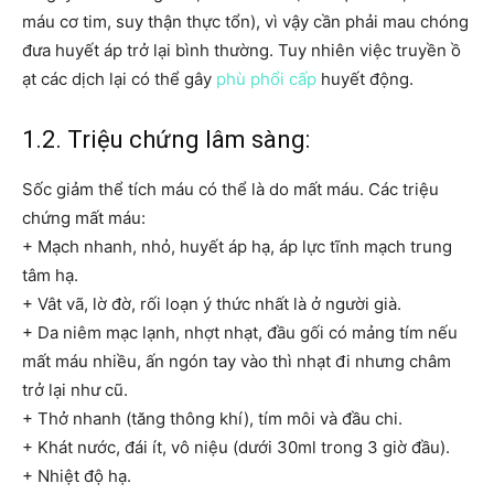
máu cơ tim, suy thận thực tổn), vì vậy cần phải mau chóng
đưa huyết áp trở lại bình thường. Tuy nhiên việc truyền ồ
ạt các dịch lại có thể gây
phù phổi cấp
huyết động.
1.2. Triệu chứng lâm sàng:
Sốc giảm thể tích máu có thể là do mất máu. Các triệu
chứng mất máu:
+ Mạch nhanh, nhỏ, huyết áp hạ, áp lực tĩnh mạch trung
tâm hạ.
+ Vât vã, lờ đờ, rối loạn ý thức nhất là ở người già.
+ Da niêm mạc lạnh, nhợt nhạt, đầu gối có mảng tím nếu
mất máu nhiều, ấn ngón tay vào thì nhạt đi nhưng châm
trở lại như cũ.
+ Thở nhanh (tăng thông khí), tím môi và đầu chi.
+ Khát nước, đái ít, vô niệu (dưới 30ml trong 3 giờ đầu).
+ Nhiệt độ hạ.