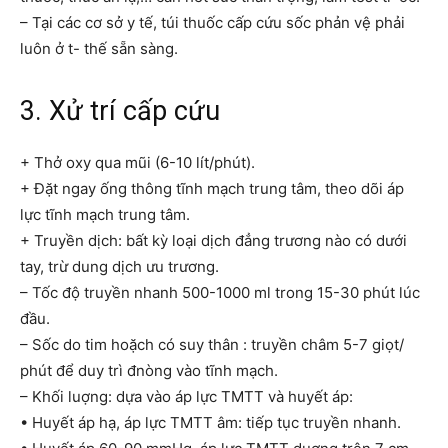
– Tại các cơ sở y tế, túi thuốc cấp cứu sốc phản vệ phải
luôn ở t- thế sẵn sàng.
3. Xử trí cấp cứu
+ Thở oxy qua mũi (6-10 lít/phút).
+ Đặt ngay ống thông tĩnh mạch trung tâm, theo dõi áp
lực tĩnh mạch trung tâm.
+ Truyền dịch: bất kỳ loại dịch đẳng trương nào có dưới
tay, trừ dung dịch ưu trương.
– Tốc độ truyền nhanh 500-1000 ml trong 15-30 phút lúc
đầu.
– Sốc do tim hoặch có suy thân : truyền châm 5-7 giọt/
phút để duy trì đnòng vào tĩnh mạch.
– Khối luợng: dựa vào áp lực TMTT và huyết áp:
• Huyết áp hạ, áp lực TMTT âm: tiếp tục truyền nhanh.