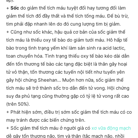
+
Sốc
do giảm thể tích máu tuyệt đối hay tương đối làm
giảm thể tích đổ đầy thất và thể tích tống máu. Để bù trừ,
tim phải đập nhanh lên do đó cung lượng tim bị giảm.
+ Cũng như sốc khác, hậu quả cơ bản của sốc giảm thể
tích máu là thiếu oxy tế bào do giảm tưới máu. Hô hấp tế
bào trong tình trạng yếm khí làm sản sinh ra acid lactic,
toan chuyển hóa. Tình trạng thiếu oxy tế bào kéo dài dẫn
đến tổn thương tế bào các tạng đặc biệt là thân gây hoại
tử vỏ thận, tổn thương các tuyến nội tiết như tuyến yên
gây hội chứng Sheehan… Muộn hơn nữa, sốc giảm thể
tích máu sẽ trở thành sốc tro dẫn đến tử vong. Hội chứng
suy đa phủ tạng cũng thường gặp có tỷ lệ tử vong rất cao
(trên 50%).
+ Phát hiện sớm, điều trị sớm sốc giảm thể tích máu có co
may tránh được các biến chứng trên.
+ Sốc giảm thể tích máu ở người già có
xơ vữa động mạch
dễ gây tổn thương não, tim và thân (tắc mạch não, nhồi