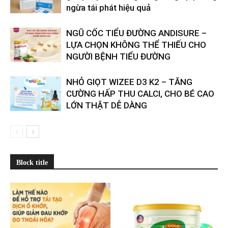
ngừa tái phát hiệu quả
​​NGŨ CỐC TIỂU ĐƯỜNG ANDISURE –
LỰA CHỌN KHÔNG THỂ THIẾU CHO
NGƯỜI BỆNH TIỂU ĐƯỜNG
NHỎ GIỌT WIZEE D3 K2 – TĂNG
CƯỜNG HẤP THU CALCI, CHO BÉ CAO
LỚN THẬT DỄ DÀNG
Block title