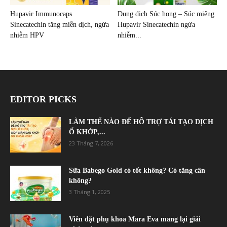
Hupavir Immunocaps
Dung dịch Súc họng – Súc miệng
Sinecatechin tăng miễn dịch, ngừa
Hupavir Sinecatechin ngừa
nhiễm HPV
nhiễm...
EDITOR PICKS
LÀM THẾ NÀO ĐỂ HỖ TRỢ TÁI TẠO DỊCH
Ổ KHỚP,...
23 Tháng 7, 2026
Sữa Babego Gold có tốt không? Có tăng cân
không?
3 Tháng 1, 2025
Viên đặt phụ khoa Mara Eva mang lại giải