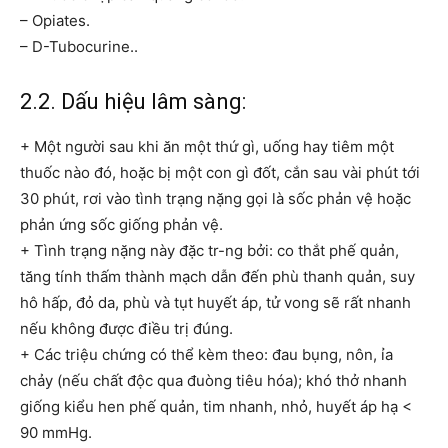
– Opiates.
– D-Tubocurine..
2.2. Dấu hiệu lâm sàng:
+ Một người sau khi ăn một thứ gì, uống hay tiêm một
thuốc nào đó, hoặc bị một con gì đốt, cắn sau vài phút tới
30 phút, rơi vào tình trạng nặng gọi là sốc phản vệ hoặc
phản ứng sốc giống phản vệ.
+ Tình trạng nặng này đặc tr-ng bởi: co thắt phế quản,
tăng tính thấm thành mạch dẫn đến phù thanh quản, suy
hô hấp, đỏ da, phù và tụt huyết áp, tử vong sẽ rất nhanh
nếu không được điều trị đúng.
+ Các triệu chứng có thể kèm theo: đau bụng, nôn, ỉa
chảy (nếu chất độc qua đuòng tiêu hóa); khó thở nhanh
giống kiểu hen phế quản, tim nhanh, nhỏ, huyết áp hạ <
90 mmHg.