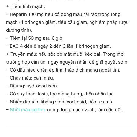
+ Tiêm tĩnh mạch:
– Heparin 100 mg nếu có đông máu rải rác trong lòng
mạch ( fibrinogen giảm, tiểu cầu giảm, nghiệm pháp rượu
dương tính).
– Tiêm lại 50 mg sau 6 giờ.
– EAC 4 đến 8 ngày 2 đến 3 lần, fibrinogen giảm.
+ Truyền máu: nếu sốc do mất muối kéo dài. Trong mọi
truòng hợp cần tìm ngay nguyên nhân để giải quyết sóm.
– Có dấu hiệu chèn ép tim: tháo dịch màng ngoài tim.
– Chảy máu: cầm máu.
– Dị ứng: hydrocortison.
– Có suy thân: lasic, lọc màng bụng, thân nhân tạo
– Nhiễm khuẩn: kháng sinh, corticoid, dẫn lưu mủ.
–
Nhồi máu cơ tim
: nong động mạch vành, làm cầu nối.