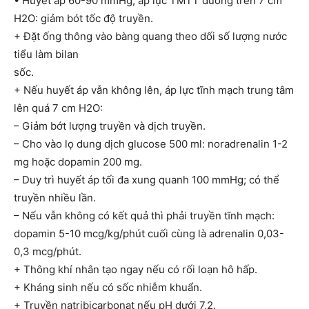
• Huyết áp 60-90 mmHg, áp lực TMTT duơng trên 7 cm
H2O: giảm bót tốc độ truyền.
+ Đặt ống thông vào bàng quang theo dối số lượng nước
tiểu làm bilan
sốc.
+ Nếu huyết áp vẫn không lên, áp lực tĩnh mạch trung tâm
lên quá 7 cm H2O:
– Giảm bớt lượng truyền và dịch truyền.
– Cho vào lọ dung dịch glucose 500 ml: noradrenalin 1-2
mg hoặc dopamin 200 mg.
– Duy trì huyết áp tối đa xung quanh 100 mmHg; có thể
truyền nhiều lần.
– Nếu vẫn không có kết quả thì phải truyền tĩnh mạch:
dopamin 5-10 mcg/kg/phút cuối cùng là adrenalin 0,03-
0,3 mcg/phút.
+ Thông khí nhân tạo ngay nếu có rối loạn hô hấp.
+ Kháng sinh nếu có sốc nhiễm khuẩn.
+ Truyền natribicarbonat nếu pH dưới 7,2.