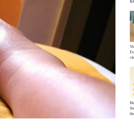
KH
Vi
Ev
cân
Hu
Si
dị