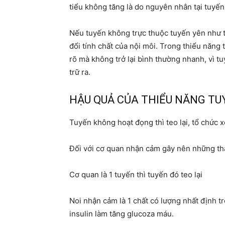
tiểu không tăng là do nguyên nhân tại tuyến
Nếu tuyến không trực thuộc tuyến yên như tu
đổi tính chất của nội môi. Trong thiểu năng
rõ mà không trở lại bình thường nhanh, vì 
trữ ra.
HẬU QUẢ CỦA THIỂU NĂNG TUY
Tuyến không hoạt đọng thì teo lại, tổ chức x
Đối với cơ quan nhận cảm gây nên những tha
Cơ quan là 1 tuyến thì tuyến đó teo lại
Noi nhận cảm là 1 chất có lượng nhất định t
insulin làm tăng glucoza máu.