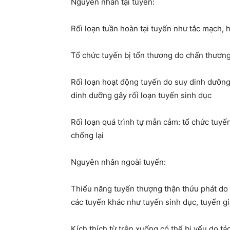
Nguyên nhân tại tuyến:
Rối loạn tuần hoàn tại tuyến như tắc mạch, 
Tổ chức tuyến bị tổn thương do chấn thươn
Rối loạn hoạt động tuyến do suy dinh dưỡng 
dinh dưỡng gây rối loạn tuyến sinh dục
Rối loạn quá trình tự mẫn cảm: tổ chức tuyến
chống lại
Nguyên nhân ngoài tuyến:
Thiểu năng tuyến thượng thận thứu phát do
các tuyến khác như tuyến sinh dục, tuyến g
Kích thích từ trên xuống có thể bị yếu do 