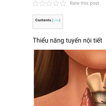
Rate this post
Contents
[
hide
]
Thiểu năng tuyến nội tiết