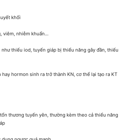
huyết khối
g, viêm, nhiễm khuẩn…
như thiếu iod, tuyến giáp bị thiểu năng gây đần, thiếu
 hay hormon sinh ra trở thành KN, cơ thể lại tạo ra KT
 tổn thương tuyến yên, thường kèm theo cả thiểu năng
iáp
tác dụng ngược quá mạnh