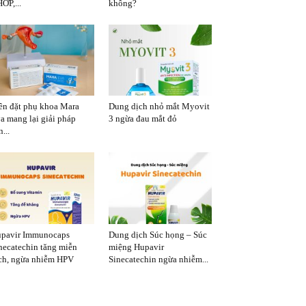
ỚP,...
không?
ên đặt phụ khoa Mara
Dung dịch nhỏ mắt Myovit
a mang lại giải pháp
3 ngừa đau mắt đỏ
...
pavir Immunocaps
Dung dịch Súc họng – Súc
necatechin tăng miễn
miệng Hupavir
ch, ngừa nhiễm HPV
Sinecatechin ngừa nhiễm...