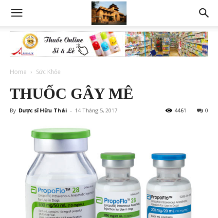
Home
Sức Khỏe
THUỐC GÂY MÊ
By
Dược sĩ Hữu Thái
-
14 Tháng 5, 2017
4461
0