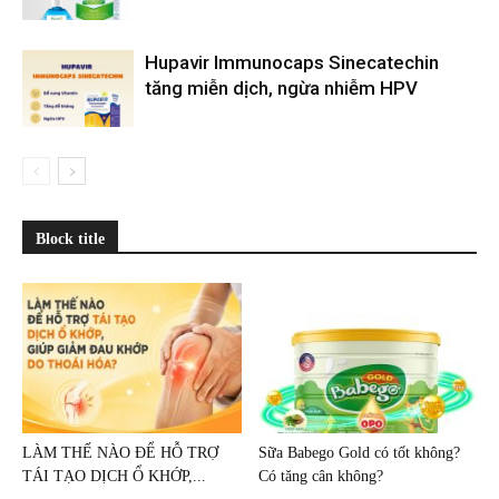
Hupavir Immunocaps Sinecatechin
tăng miễn dịch, ngừa nhiễm HPV
Block title
LÀM THẾ NÀO ĐỂ HỖ TRỢ
Sữa Babego Gold có tốt không?
TÁI TẠO DỊCH Ổ KHỚP,...
Có tăng cân không?