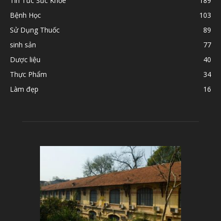
Tin Tức Sức Khỏe
189
Bệnh Học
103
Sử Dụng Thuốc
89
sinh sản
77
Dược liệu
40
Thực Phẩm
34
Làm đẹp
16