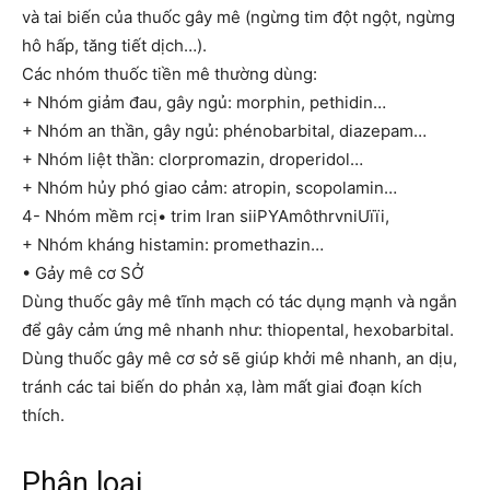
và tai biến của thuốc gây mê (ngừng tim đột ngột, ngừng
hô hấp, tăng tiết dịch…).
Các nhóm thuốc tiền mê thường dùng:
+ Nhóm giảm đau, gây ngủ: morphin, pethidin…
+ Nhóm an thần, gây ngủ: phénobarbital, diazepam…
+ Nhóm liệt thần: clorpromazin, droperidol…
+ Nhóm hủy phó giao cảm: atropin, scopolamin…
4- Nhóm mềm rcị• trim Iran siiPYAmôthrvniUïïi,
+ Nhóm kháng histamin: promethazin…
• Gảy mê cơ SỞ
Dùng thuốc gây mê tĩnh mạch có tác dụng mạnh và ngắn
để gây cảm ứng mê nhanh như: thiopental, hexobarbital.
Dùng thuốc gây mê cơ sở sẽ giúp khởi mê nhanh, an dịu,
tránh các tai biến do phản xạ, làm mất giai đoạn kích
thích.
Phân loại