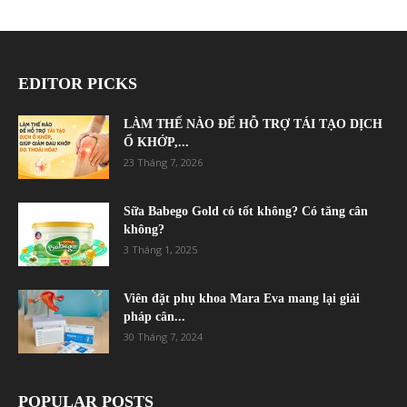
EDITOR PICKS
LÀM THẾ NÀO ĐỂ HỖ TRỢ TÁI TẠO DỊCH
Ổ KHỚP,...
23 Tháng 7, 2026
Sữa Babego Gold có tốt không? Có tăng cân
không?
3 Tháng 1, 2025
Viên đặt phụ khoa Mara Eva mang lại giải
pháp cân...
30 Tháng 7, 2024
POPULAR POSTS