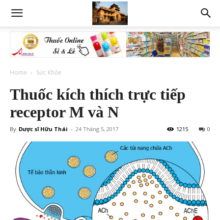
Home
Sức Khỏe
Thuốc kích thích trực tiếp
receptor M và N
By
Dược sĩ Hữu Thái
-
24 Tháng 5, 2017
1215
0