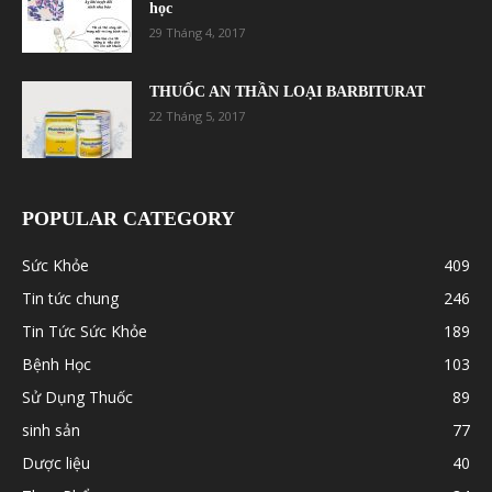
học
29 Tháng 4, 2017
THUỐC AN THẦN LOẠI BARBITURAT
22 Tháng 5, 2017
POPULAR CATEGORY
Sức Khỏe
409
Tin tức chung
246
Tin Tức Sức Khỏe
189
Bệnh Học
103
Sử Dụng Thuốc
89
sinh sản
77
Dược liệu
40