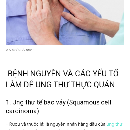
ung thư thực quản
BỆNH NGUYÊN VÀ CÁC YẾU TỐ
LÀM DỄ UNG THƯ THỰC QUẢN
1. Ung thư tế bào vảy (Squamous cell
carcinoma)
– Rượu và thuốc lá: là nguyên nhân hàng đầu của
ung thư