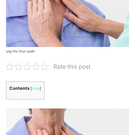
ung thư thực quản
Rate this post
Contents
[
hide
]