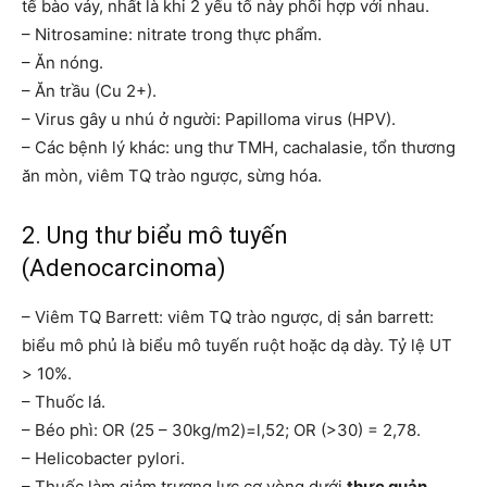
tế bào vảy, nhất là khi 2 yếu tố này phối hợp với nhau.
– Nitrosamine: nitrate trong thực phẩm.
– Ăn nóng.
– Ăn trầu (Cu 2+).
– Virus gây u nhú ở người: Papilloma virus (HPV).
– Các bệnh lý khác: ung thư TMH, cachalasie, tổn thương
ăn mòn, viêm TQ trào ngược, sừng hóa.
2. Ung thư biểu mô tuyến
(Adenocarcinoma)
– Viêm TQ Barrett: viêm TQ trào ngược, dị sản barrett:
biểu mô phủ là biểu mô tuyến ruột hoặc dạ dày. Tỷ lệ UT
> 10%.
– Thuốc lá.
– Béo phì: OR (25 – 30kg/m2)=l,52; OR (>30) = 2,78.
– Helicobacter pylori.
– Thuốc làm giảm trương lực cơ vòng dưới
thực quản