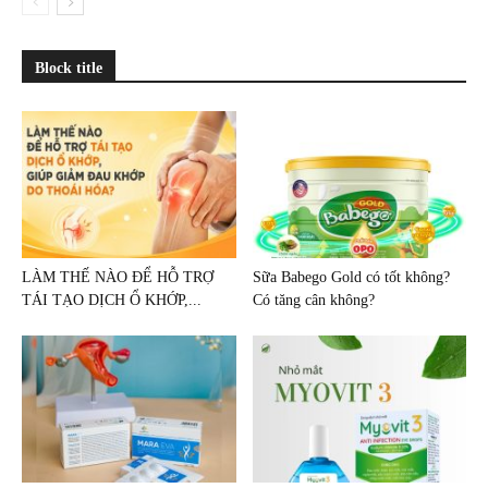
Block title
LÀM THẾ NÀO ĐỂ HỖ TRỢ
Sữa Babego Gold có tốt không?
TÁI TẠO DỊCH Ổ KHỚP,...
Có tăng cân không?