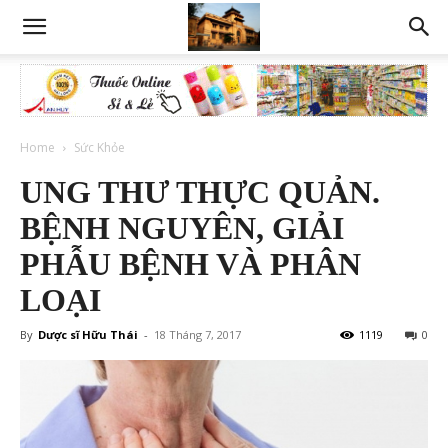
Home
Sức Khỏe
UNG THƯ THỰC QUẢN.
BỆNH NGUYÊN, GIẢI
PHẪU BỆNH VÀ PHÂN
LOẠI
By
Dược sĩ Hữu Thái
-
18 Tháng 7, 2017
1119
0