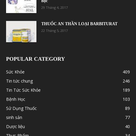
học
29 Tháng 4, 2017
THUỐC AN THẦN LOẠI BARBITURAT
22 Tháng 5, 2017
POPULAR CATEGORY
Sức Khỏe
409
Tin tức chung
246
Tin Tức Sức Khỏe
189
Bệnh Học
103
Sử Dụng Thuốc
89
sinh sản
77
Dược liệu
40
Thực Phẩm
34