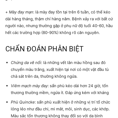
+
Mày đay mạn
: là mày đay tồn tại trên 6 tuần, có thể kéo
dài hàng tháng, thậm chí hàng năm. Bệnh xảy ra với bất cứ
người nào, nhưng thường gặp ở phụ nữ độ tuổi 40-60, hầu
hết các trường hợp (80-90%) không rõ căn nguyên.
CHẨN ĐOÁN PHÂN BIỆT
Chứng da vẽ nổi
: là những vết lằn màu hồng sau đó
chuyển màu trắng, xuất hiện tại nơi có một vật đầu tù
chà sát trên da, thường không ngứa.
Viêm mạch mày đay
: sẩn phù kéo dài hơn 24 giờ, tổn
thương thường mềm, ngứa ít. Đáp ứng kém với kháng
Phù Quincke
: sẩn phù xuất hiện ở những vị trí tổ chức
lỏng lẻo như đầu chi, mi mắt, môi, sinh dục, các khớp.
Màu sắc tổn thương không thay đổi so với da bình