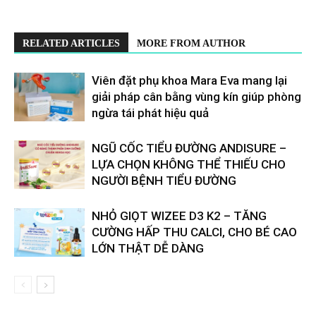
RELATED ARTICLES
MORE FROM AUTHOR
Viên đặt phụ khoa Mara Eva mang lại
giải pháp cân bằng vùng kín giúp phòng
ngừa tái phát hiệu quả
​​NGŨ CỐC TIỂU ĐƯỜNG ANDISURE –
LỰA CHỌN KHÔNG THỂ THIẾU CHO
NGƯỜI BỆNH TIỂU ĐƯỜNG
NHỎ GIỌT WIZEE D3 K2 – TĂNG
CƯỜNG HẤP THU CALCI, CHO BÉ CAO
LỚN THẬT DỄ DÀNG