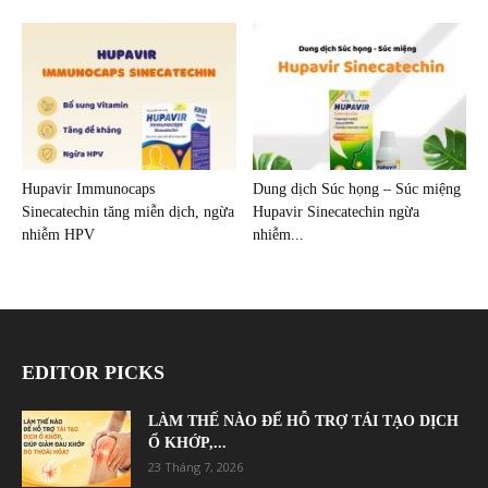
Hupavir Immunocaps
Dung dịch Súc họng – Súc miệng
Sinecatechin tăng miễn dịch, ngừa
Hupavir Sinecatechin ngừa
nhiễm HPV
nhiễm...
EDITOR PICKS
LÀM THẾ NÀO ĐỂ HỖ TRỢ TÁI TẠO DỊCH
Ổ KHỚP,...
23 Tháng 7, 2026