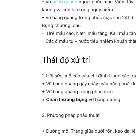
– Vỡ
bàng quang
ngoài phúc mạc: Viêm tấy 
khung và còn lan rộng nguy hiểm.
– Vỡ bàng quang trong phúc mạc sau 24h bi
Bụng chướng, đau
– Urê máu cao, Natri máu tăng, Kali máu tă
– Các ổ máu tụ – nước tiểu nhiễm khuẩn thà
Thái độ xử trí
1. Hồi sức, mổ cấp cứu chỉ định trong các tr
+ Vỡ bàng quang gây chảy máu nặng hoặc 
+ Vỡ bàng quang trong phúc mạc
+
Chấn thương bụng
vỡ bàng quang
2. Phương pháp phẫu thuật
+ Đường mổ: Trắng giữa dưới rốn, kéo dài lên