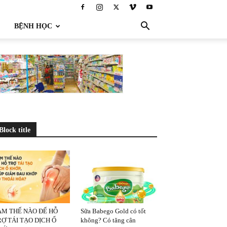
BỆNH HỌC
Block title
ÀM THẾ NÀO ĐỂ HỖ
Sữa Babego Gold có tốt
Ợ TÁI TẠO DỊCH Ổ
không? Có tăng cân