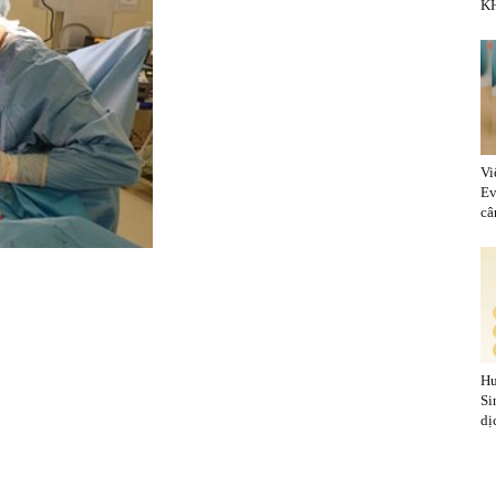
KH
Vi
Ev
cân
Hu
Si
dị