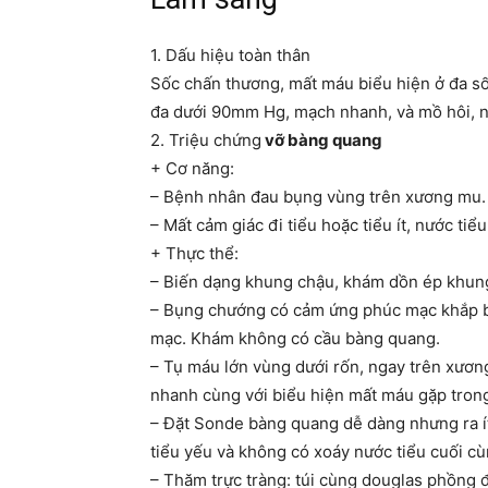
1. Dấu hiệu toàn thân
Sốc chấn thương, mất máu biểu hiện ở đa số
đa dưới 90mm Hg, mạch nhanh, và mồ hôi, nh
2. Triệu chứng
vỡ bàng qu
a
ng
+ Cơ năng:
– Bệnh nhân đau bụng vùng trên xương mu.
– Mất cảm giác đi tiểu hoặc tiểu ít, nước tiể
+ Thực thể:
– Biến dạng khung chậu, khám dồn ép khun
– Bụng chướng có cảm ứng phúc mạc khắp b
mạc. Khám không có cầu bàng quang.
– Tụ máu lớn vùng dưới rốn, ngay trên xương
nhanh cùng với biểu hiện mất máu gặp tron
– Đặt Sonde bàng quang dễ dàng nhưng ra ít
tiểu yếu và không có xoáy nước tiểu cuối cù
– Thăm trực tràng: túi cùng douglas phồng 