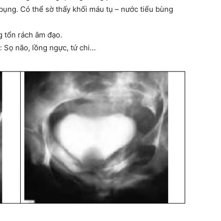
ụng. Có thể sờ thấy khối máu tụ – nước tiểu bùng
g tổn rách âm đạo.
 Sọ não, lồng ngực, tứ chi…