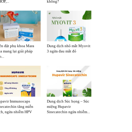
ỚP,...
không?
ên đặt phụ khoa Mara
Dung dịch nhỏ mắt Myovit
a mang lại giải pháp
3 ngừa đau mắt đỏ
...
pavir Immunocaps
Dung dịch Súc họng – Súc
necatechin tăng miễn
miệng Hupavir
ch, ngừa nhiễm HPV
Sinecatechin ngừa nhiễm...