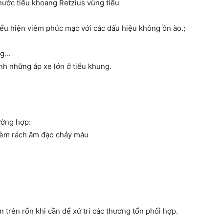
nước tiểu khoang Retzius vùng tiểu
ểu hiện viêm phúc mạc với các dấu hiệu không ồn ào.;
ng…
nh những áp xe lớn ở tiểu khung.
ường hợp:
kèm rách âm đạo chảy máu
 trên rốn khi cần để xử trí các thương tổn phối hợp.