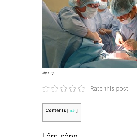
niệu đạo
Rate this post
Contents
[
hide
]
Lâm sàng