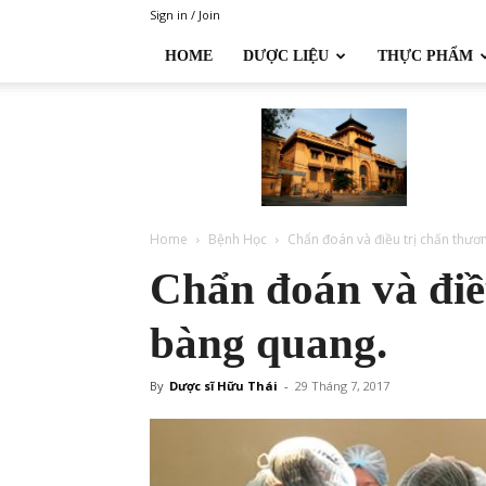
Sign in / Join
HOME
DƯỢC LIỆU
THỰC PHẨM
Đại
học
Dược
Hà
Nội
Home
Bệnh Học
Chẩn đoán và điều trị chấn thư
Chẩn đoán và điề
bàng quang.
By
Dược sĩ Hữu Thái
-
29 Tháng 7, 2017