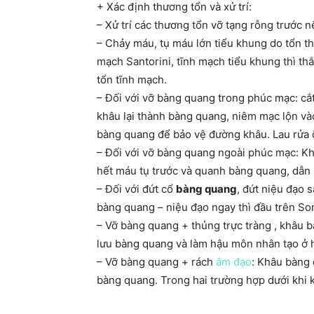
+ Xác định thương tổn và xử trí:
– Xử trí các thương tổn vỡ tạng rỗng trước n
– Chảy máu, tụ máu lớn tiểu khung do tổn t
mạch Santorini, tĩnh mạch tiểu khung thì t
tổn tĩnh mạch.
– Đối với vỡ bàng quang trong phúc mạc: cắ
khâu lại thành bàng quang, niêm mạc lộn và
bàng quang để bảo vệ đường khâu. Lau rửa 
– Đối với vỡ bàng quang ngoài phúc mạc: Kh
hết máu tụ trước và quanh bàng quang, dẫn 
– Đối với đứt cổ
bàng quang
, đứt niệu đạo 
bàng quang – niệu đạo ngay thì đầu trên So
– Vỡ bàng quang + thủng trực tràng , khâu b
lưu bàng quang và làm hậu môn nhân tạo ở h
– Vỡ bàng quang + rách
âm đạo
: Khâu bàng 
bàng quang. Trong hai trường hợp dưới khi k