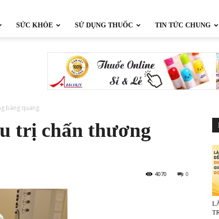
SỨC KHỎE
SỬ DỤNG THUỐC
TIN TỨC CHUNG
ơng bàng quang.
u trị chấn thương
4070
0
L
TR