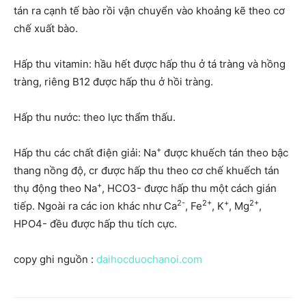
tán ra cạnh tế bào rồi vận chuyển vào khoảng kẽ theo cơ
chế xuất bào.
Hấp thu vitamin: hầu hết được hấp thu ở tá tràng và hồng
tràng, riêng B12 được hấp thu ở hồi tràng.
Hấp thu nước: theo lực thẩm thấu.
+
Hấp thu các chất điện giải: Na
được khuếch tán theo bậc
thang nồng độ, cr được hấp thu theo cơ chế khuếch tán
+
thụ động theo Na
, HCO3- được hấp thu một cách gián
2-
2+
+
2+
tiếp. Ngoài ra các ion khác như Ca
, Fe
, K
, Mg
,
HPO4- đều được hấp thu tích cực.
copy ghi nguồn :
daihocduochanoi.com