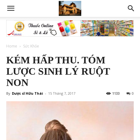
Home
Sức Khỏe
KÉM HẤP THU. TÓM
LƯỢC SINH LÝ RUỘT
NON
By
Dược sĩ Hữu Thái
-
15 Tháng 7, 2017
1133
0