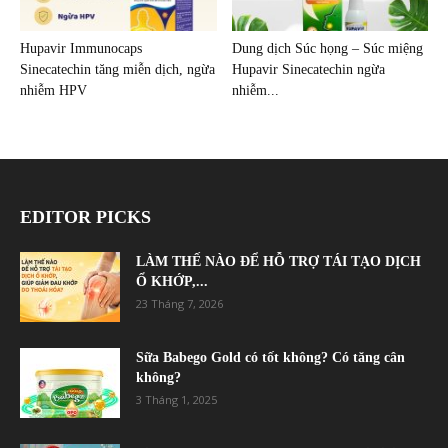
Hupavir Immunocaps
Dung dịch Súc họng – Súc miệng
Sinecatechin tăng miễn dịch, ngừa
Hupavir Sinecatechin ngừa
nhiễm HPV
nhiễm...
EDITOR PICKS
LÀM THẾ NÀO ĐỂ HỖ TRỢ TÁI TẠO DỊCH
Ổ KHỚP,...
23 Tháng 7, 2026
Sữa Babego Gold có tốt không? Có tăng cân
không?
3 Tháng 1, 2025