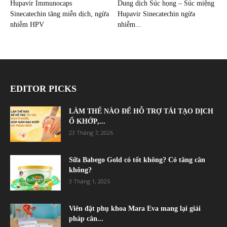
Hupavir Immunocaps
Dung dịch Súc họng – Súc miệng
Sinecatechin tăng miễn dịch, ngừa
Hupavir Sinecatechin ngừa
nhiễm HPV
nhiễm...
EDITOR PICKS
LÀM THẾ NÀO ĐỂ HỖ TRỢ TÁI TẠO DỊCH
Ổ KHỚP,...
23 Tháng 7, 2026
Sữa Babego Gold có tốt không? Có tăng cân
không?
3 Tháng 1, 2025
Viên đặt phụ khoa Mara Eva mang lại giải
pháp cân...