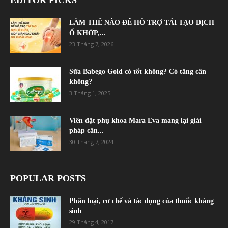
LÀM THẾ NÀO ĐỂ HỖ TRỢ TÁI TẠO DỊCH
Ổ KHỚP,...
23 Tháng 7, 2026
Sữa Babego Gold có tốt không? Có tăng cân
không?
3 Tháng 1, 2025
Viên đặt phụ khoa Mara Eva mang lại giải
pháp cân...
30 Tháng 7, 2024
POPULAR POSTS
Phân loại, cơ chế và tác dụng của thuốc kháng
sinh
29 Tháng 4, 2017