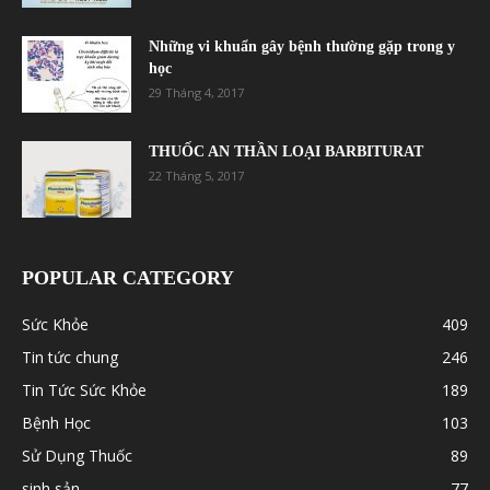
Những vi khuẩn gây bệnh thường gặp trong y
học
29 Tháng 4, 2017
THUỐC AN THẦN LOẠI BARBITURAT
22 Tháng 5, 2017
POPULAR CATEGORY
Sức Khỏe
409
Tin tức chung
246
Tin Tức Sức Khỏe
189
Bệnh Học
103
Sử Dụng Thuốc
89
sinh sản
77